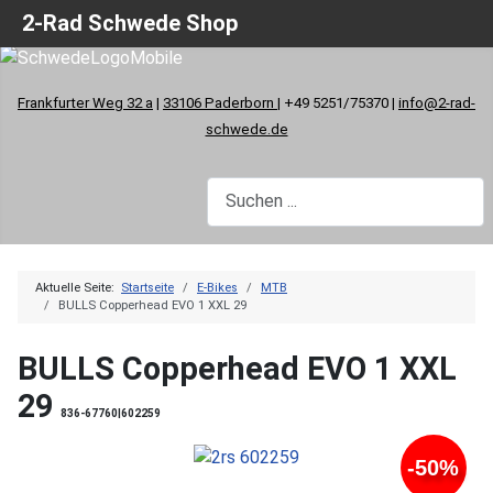
2-Rad Schwede Shop
Frankfurter Weg 32 a
|
33106 Paderborn
| +49 5251/75370 |
info@2-rad-
schwede.de
Aktuelle Seite:
Startseite
E-Bikes
MTB
BULLS Copperhead EVO 1 XXL 29
BULLS Copperhead EVO 1 XXL
29
836-67760|602259
-50%