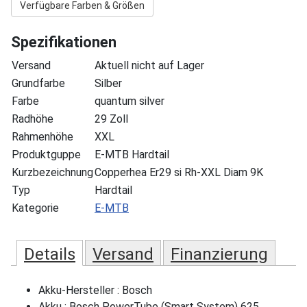
Verfügbare Farben & Größen
Spezifikationen
Versand
Aktuell nicht auf Lager
Grundfarbe
Silber
Farbe
quantum silver
Radhöhe
29 Zoll
Rahmenhöhe
XXL
Produktguppe
E-MTB Hardtail
Kurzbezeichnung
Copperhea Er29 si Rh-XXL Diam 9K
Typ
Hardtail
Kategorie
E-MTB
Details
Versand
Finanzierung
Akku-Hersteller : Bosch
Akku : Bosch PowerTube (Smart System) 625