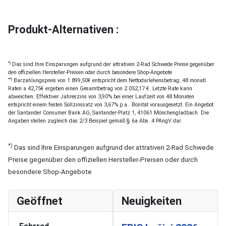
Produkt-Alternativen :
*)
Das sind Ihre Einsparungen aufgrund der attrativen 2-Rad Schwede Preise gegenüber
den offiziellen Hersteller-Preisen oder durch besondere Shop-Angebote
**)
Barzahlungspreis von 1.899,50€ entspricht dem Nettodarlehensbetrag; 48 monatl.
Raten a 42,75€ ergeben einen Gesamtbetrag von 2.052,17 €. Letzte Rate kann
abweichen. Effektiver Jahreszins von 3,90% bei einer Laufzeit von 48 Monaten
entspricht einem festen Sollzinssatz von 3,67% p.a.. Bonität vorausgesetzt. Ein Angebot
der Santander Consumer Bank AG, Santander-Platz 1, 41061 Mönchengladbach. Die
Angaben stellen zugleich das 2/3 Beispiel gemäß § 6a Abs. 4 PAngV dar.
*)
Das sind Ihre Einsparungen aufgrund der attrativen 2-Rad Schwede
Preise gegenüber den offiziellen Hersteller-Preisen oder durch
besondere Shop-Angebote
Geöffnet
Neuigkeiten