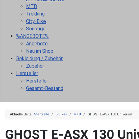
MTB
Trekking
City-Bike
Sonstige
%ANGEBOTE%
Angebote
Neu im Shop
Bekleidung / Zubehör
Zubehör
Hersteller
Hersteller
Gesamt-Bestand
Aktuelle Seite:
Startseite
E-Bikes
MTB
GHOST E-ASX 130 Universal
GHOST E-ASX 130 Univ