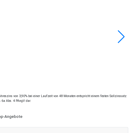
reszins von 3,90% bei einer Laufzeit von 48 Monaten entspricht einem festen Sollzinssatz
§ 6a Abs. 4 PAngV dar.
Shop-Angebote