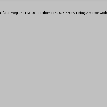
nkfurter Weg 32 a
|
33106 Paderborn
| +49 5251/75370 |
info@2-rad-schwed