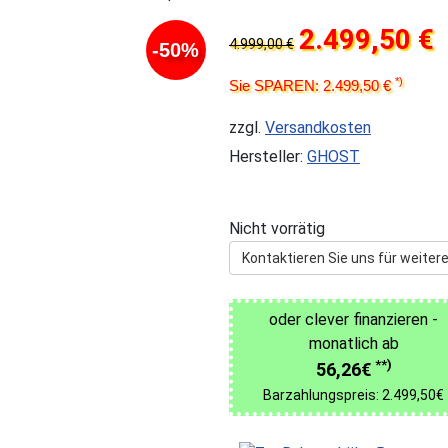
2.499,50 €
4.999,00 €
-50%
*)
Sie SPAREN: 2.499,50 €
zzgl.
Versandkosten
Hersteller:
GHOST
Nicht vorrätig
Kontaktieren Sie uns für weitere
oder clever finanzieren -
monatlich ab
**)
56,26€
Barzahlungspreis: 2.499,50€