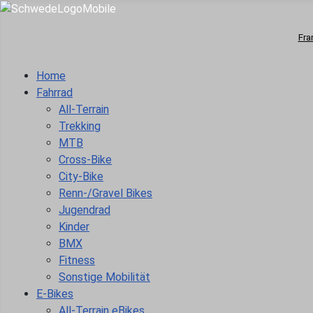
Fra
Home
Fahrrad
All-Terrain
Trekking
MTB
Cross-Bike
City-Bike
Renn-/Gravel Bikes
Jugendrad
Kinder
BMX
Fitness
Sonstige Mobilität
E-Bikes
All-Terrain eBikes