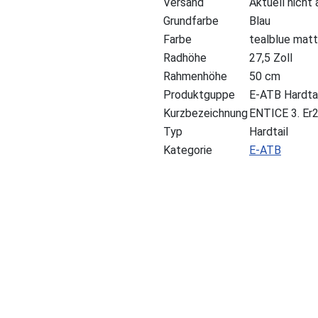
Versand
Aktuell nicht
Grundfarbe
Blau
Farbe
tealblue matt
Radhöhe
27,5 Zoll
Rahmenhöhe
50 cm
Produktguppe
E-ATB Hardtai
Kurzbezeichnung
ENTICE 3. Er
Typ
Hardtail
Kategorie
E-ATB