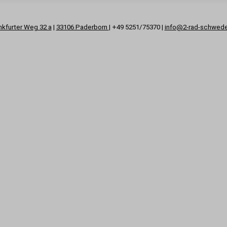
nkfurter Weg 32 a
|
33106 Paderborn
| +49 5251/75370 |
info@2-rad-schwed