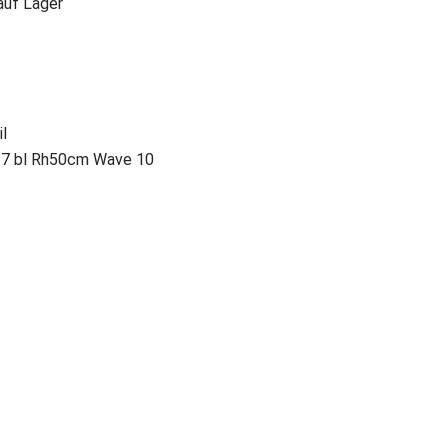
 auf Lager
l
27 bl Rh50cm Wave 10