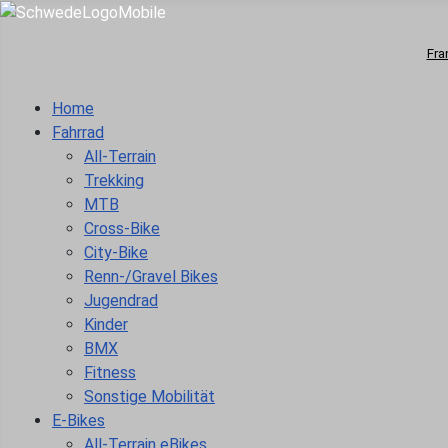
Fra
Home
Fahrrad
All-Terrain
Trekking
MTB
Cross-Bike
City-Bike
Renn-/Gravel Bikes
Jugendrad
Kinder
BMX
Fitness
Sonstige Mobilität
E-Bikes
All-Terrain eBikes