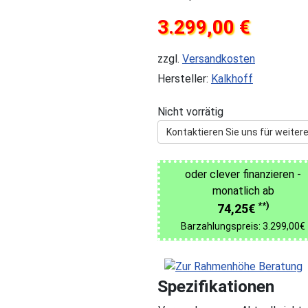
3.299,00 €
zzgl.
Versandkosten
Hersteller:
Kalkhoff
Nicht vorrätig
Kontaktieren Sie uns für weitere
oder clever finanzieren -
monatlich ab
**)
74,25€
Barzahlungspreis: 3.299,00€
Spezifikationen