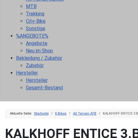
MTB
Trekking
City-Bike
Sonstige
%ANGEBOTE%
Angebote
Neu im Shop
Bekleidung / Zubehör
Zubehör
Hersteller
Hersteller
Gesamt-Bestand
Aktuelle Seite:
Startseite
E-Bikes
All Terrain ATB
KALKHOFF ENTICE 3.
KALKHOFF ENTICE 3.