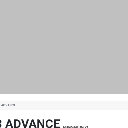
B ADVANCE
B ADVANCE
641527336|45379