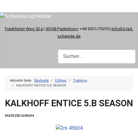
Frankfurter Weg 32 a
|
33106 Paderborn
| +49 5251/75370 |
info@2-rad-
schwede.de
Aktuelle Seite:
Startseite
E-Bikes
Trekking
KALKHOFF ENTICE 5.B SEASON
KALKHOFF ENTICE 5.B SEASON
D663522516|45604