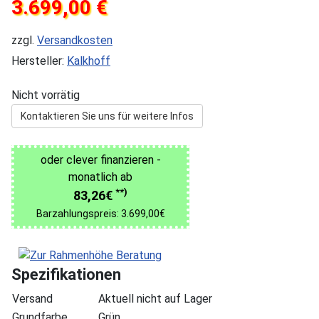
3.699,00 €
zzgl.
Versandkosten
Hersteller:
Kalkhoff
Nicht vorrätig
Kontaktieren Sie uns für weitere Infos
oder clever finanzieren -
monatlich ab
**)
83,26€
Barzahlungspreis: 3.699,00€
Spezifikationen
Versand
Aktuell nicht auf Lager
Grundfarbe
Grün