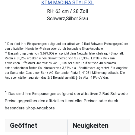
KTM MACINA STYLE XL
RH: 63 cm / 28 Zoll
Schwarz,Silber,Grau
*)
Das sind Ihre Einsparungen aufgrund der attrativen 2-Rad Schwede Preise gegenüber
den offiziellen Hersteller-Preisen oder durch besondere Shop-Angebote
**)
Barzahlungspreis von 3.699,00€ entspricht dem Nettodarlehensbetrag; 48 monatl.
Raten a 83,26€ ergeben einen Gesamtbetrag von 3.996,30 €. Letzte Rate kann
abweichen. Effektiver Jahreszins von 3,90% bei einer Laufzeit von 48 Monaten
entspricht einem festen Sollzinssatz von 3,67% p.a.. Bonität vorausgesetzt. Ein Angebot
der Santander Consumer Bank AG, Santander-Platz 1, 41061 Mönchengladbach. Die
Angaben stellen zugleich das 2/3 Beispiel gemäß § 6a Abs. 4 PAngV dar.
*)
Das sind Ihre Einsparungen aufgrund der attrativen 2-Rad Schwede
Preise gegenüber den offiziellen Hersteller-Preisen oder durch
besondere Shop-Angebote
Geöffnet
Neuigkeiten