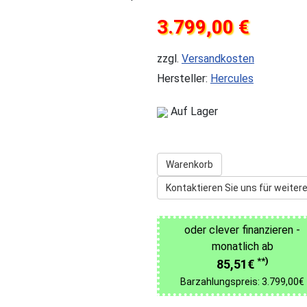
3.799,00 €
zzgl.
Versandkosten
Hersteller:
Hercules
Auf Lager
Warenkorb
Kontaktieren Sie uns für weitere
oder clever finanzieren -
monatlich ab
**)
85,51€
Barzahlungspreis: 3.799,00€