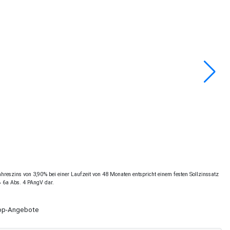
reszins von 3,90% bei einer Laufzeit von 48 Monaten entspricht einem festen Sollzinssatz
§ 6a Abs. 4 PAngV dar.
Shop-Angebote