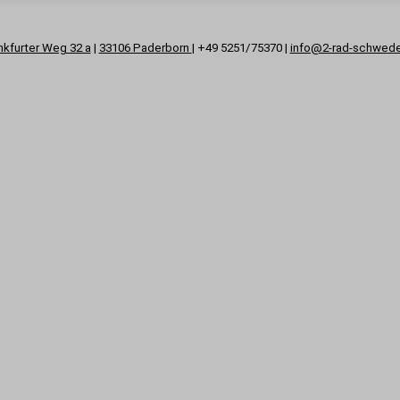
nkfurter Weg 32 a
|
33106 Paderborn
| +49 5251/75370 |
info@2-rad-schwed