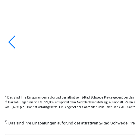
*)
Das sind Ihre Einsparungen aufgrund der attrativen 2-Rad Schwede Preise gegenüber den of
**)
Barzahlungspreis von 3.799,00€ entspricht dem Nettodarlehensbetrag; 48 monatl. Raten a 
von 3,67% p.a.. Bonität vorausgesetzt. Ein Angebot der Santander Consumer Bank AG, Sant
*)
Das sind Ihre Einsparungen aufgrund der attrativen 2-Rad Schwede Pr