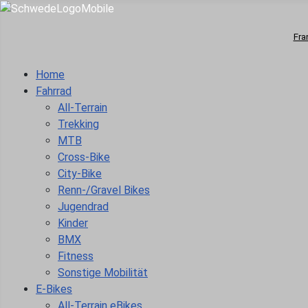
Fra
Home
Fahrrad
All-Terrain
Trekking
MTB
Cross-Bike
City-Bike
Renn-/Gravel Bikes
Jugendrad
Kinder
BMX
Fitness
Sonstige Mobilität
E-Bikes
All-Terrain eBikes