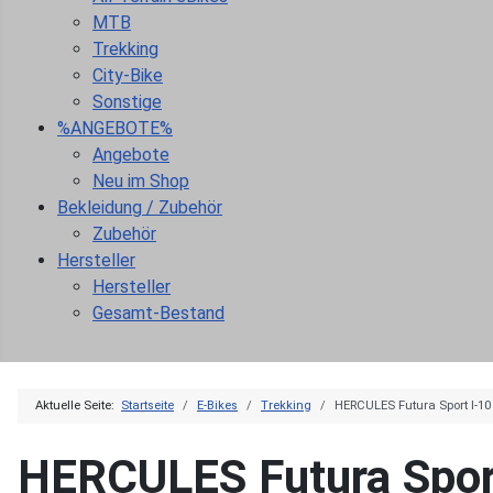
MTB
Trekking
City-Bike
Sonstige
%ANGEBOTE%
Angebote
Neu im Shop
Bekleidung / Zubehör
Zubehör
Hersteller
Hersteller
Gesamt-Bestand
Aktuelle Seite:
Startseite
E-Bikes
Trekking
HERCULES Futura Sport I-10
HERCULES Futura Spor