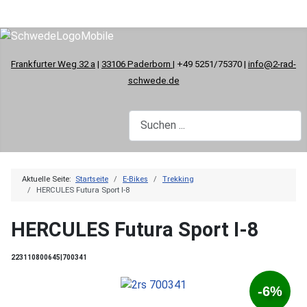
Frankfurter Weg 32 a
|
33106 Paderborn
| +49 5251/75370 |
info@2-rad-
schwede.de
Aktuelle Seite:
Startseite
E-Bikes
Trekking
HERCULES Futura Sport I-8
HERCULES Futura Sport I-8
223110800645|700341
-6%