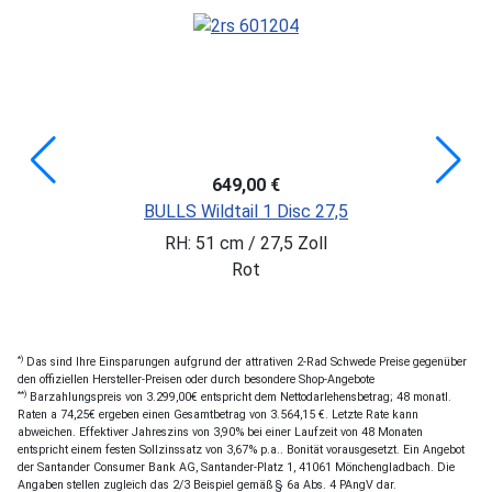
649,00 €
BULLS Wildtail 1 Disc 27,5
RH: 51 cm / 27,5 Zoll
Rot
*)
Das sind Ihre Einsparungen aufgrund der attrativen 2-Rad Schwede Preise gegenüber
den offiziellen Hersteller-Preisen oder durch besondere Shop-Angebote
**)
Barzahlungspreis von 3.299,00€ entspricht dem Nettodarlehensbetrag; 48 monatl.
Raten a 74,25€ ergeben einen Gesamtbetrag von 3.564,15 €. Letzte Rate kann
abweichen. Effektiver Jahreszins von 3,90% bei einer Laufzeit von 48 Monaten
entspricht einem festen Sollzinssatz von 3,67% p.a.. Bonität vorausgesetzt. Ein Angebot
der Santander Consumer Bank AG, Santander-Platz 1, 41061 Mönchengladbach. Die
Angaben stellen zugleich das 2/3 Beispiel gemäß § 6a Abs. 4 PAngV dar.