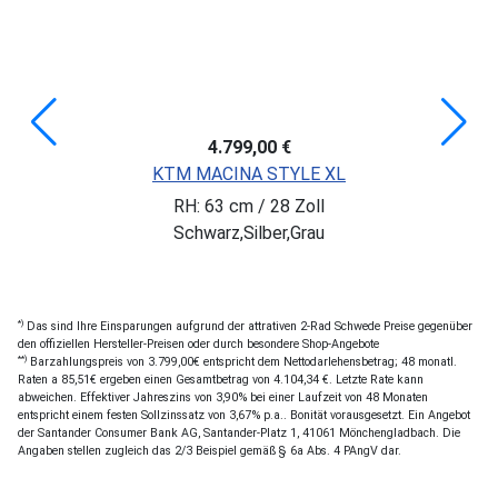
4.799,00 €
KTM MACINA STYLE XL
RH: 63 cm / 28 Zoll
Schwarz,Silber,Grau
*)
Das sind Ihre Einsparungen aufgrund der attrativen 2-Rad Schwede Preise gegenüber
den offiziellen Hersteller-Preisen oder durch besondere Shop-Angebote
**)
Barzahlungspreis von 3.799,00€ entspricht dem Nettodarlehensbetrag; 48 monatl.
Raten a 85,51€ ergeben einen Gesamtbetrag von 4.104,34 €. Letzte Rate kann
abweichen. Effektiver Jahreszins von 3,90% bei einer Laufzeit von 48 Monaten
entspricht einem festen Sollzinssatz von 3,67% p.a.. Bonität vorausgesetzt. Ein Angebot
der Santander Consumer Bank AG, Santander-Platz 1, 41061 Mönchengladbach. Die
Angaben stellen zugleich das 2/3 Beispiel gemäß § 6a Abs. 4 PAngV dar.