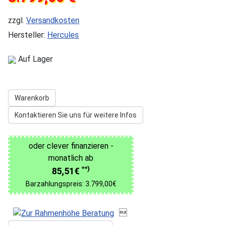
zzgl.
Versandkosten
Hersteller:
Hercules
Auf Lager
Warenkorb
Kontaktieren Sie uns für weitere Infos
oder clever finanzieren -
monatlich ab
**)
85,51€
Barzahlungspreis: 3.799,00€
