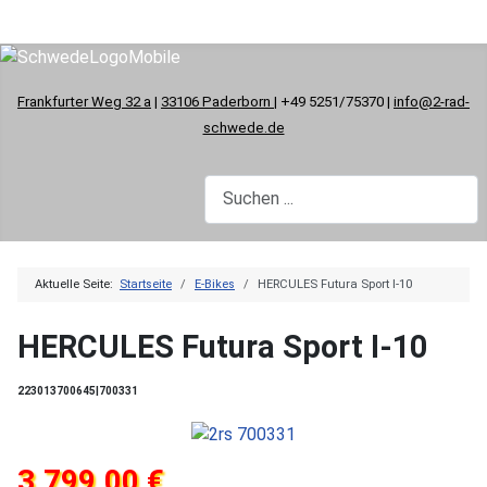
Frankfurter Weg 32 a
|
33106 Paderborn
| +49 5251/75370 |
info@2-rad-
schwede.de
Aktuelle Seite:
Startseite
E-Bikes
HERCULES Futura Sport I-10
HERCULES Futura Sport I-10
223013700645|700331
3.799,00 €