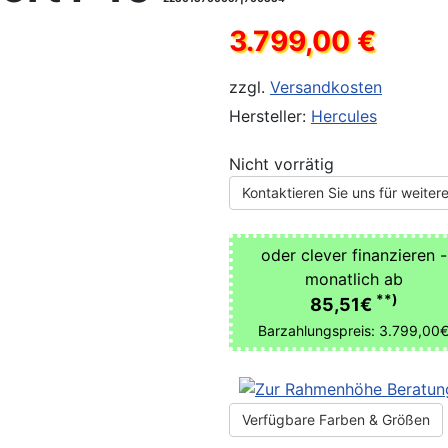
3.799,00 €
zzgl.
Versandkosten
Hersteller:
Hercules
Nicht vorrätig
Kontaktieren Sie uns für weitere
oder clever finanzieren -
monatlich ab
**)
85,51€
Barzahlungspreis: 3.799,00
Verfügbare Farben & Größen