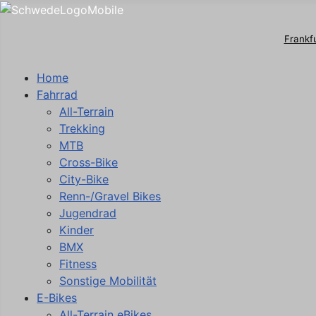
Frankf
Home
Fahrrad
All-Terrain
Trekking
MTB
Cross-Bike
City-Bike
Renn-/Gravel Bikes
Jugendrad
Kinder
BMX
Fitness
Sonstige Mobilität
E-Bikes
All-Terrain eBikes