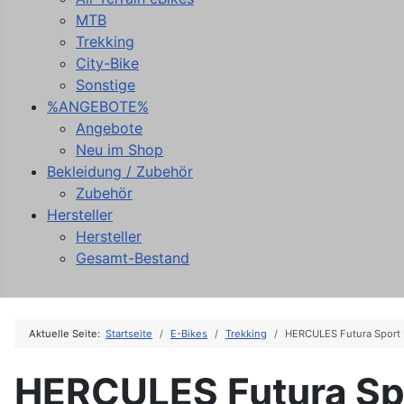
MTB
Trekking
City-Bike
Sonstige
%ANGEBOTE%
Angebote
Neu im Shop
Bekleidung / Zubehör
Zubehör
Hersteller
Hersteller
Gesamt-Bestand
Aktuelle Seite:
Startseite
E-Bikes
Trekking
HERCULES Futura Sport 
HERCULES Futura Spo