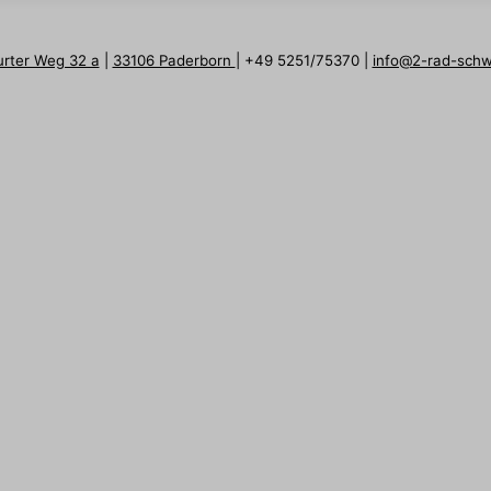
urter Weg 32 a
|
33106 Paderborn
| +49 5251/75370 |
info@2-rad-sch