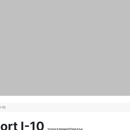
I-10
rt I-10
223013700657|700334