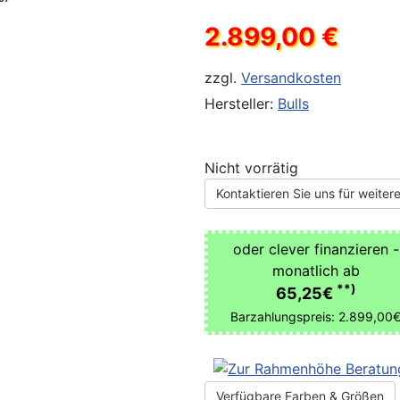
2.899,00 €
zzgl.
Versandkosten
Hersteller:
Bulls
Nicht vorrätig
Kontaktieren Sie uns für weitere
oder clever finanzieren -
monatlich ab
**)
65,25€
Barzahlungspreis: 2.899,00
Verfügbare Farben & Größen