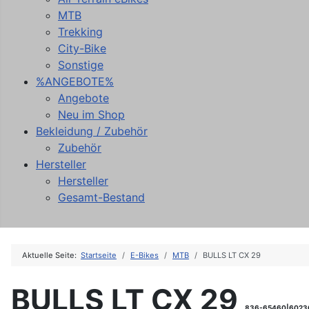
MTB
Trekking
City-Bike
Sonstige
%ANGEBOTE%
Angebote
Neu im Shop
Bekleidung / Zubehör
Zubehör
Hersteller
Hersteller
Gesamt-Bestand
Aktuelle Seite:
Startseite
E-Bikes
MTB
BULLS LT CX 29
BULLS LT CX 29
836-65460|6023