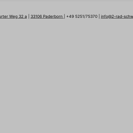
urter Weg 32 a
|
33106 Paderborn
| +49 5251/75370 |
info@2-rad-sch