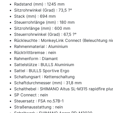
Radstand (mm) : 1245 mm
Sitzrohrwinkel (Grad) : 73,5 ?°
Stack (mm) : 694 mm
Steuerrohrlänge (mm) : 180 mm
Sitzrohrlänge (mm) : 600 mm
Steuerrohrwinkel (Grad) : 67,5 ?°
Rückleuchte : MonkeyLink Connect (Beleuchtung nic
Rahmenmaterial : Aluminium
Rücktrittbremse : nein
Rahmenform : Diamant
Sattelstütze : BULLS Aluminium
Sattel : BULLS Sportive Ergo
Schaltungsart : Kettenschaltung
Schaftdurchmesser (mm) : 31,8 mm
Schalthebel : SHIMANO Altus SL-M315 rapidfire plu
SP Connect : nein
Steuersatz : FSA no.57B-1
Straßenausstattung : nein
Schaltwerk : SHIMANO Acera RD-M3020