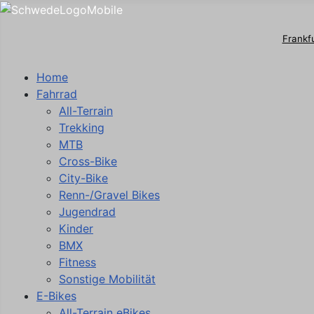
Frankf
Home
Fahrrad
All-Terrain
Trekking
MTB
Cross-Bike
City-Bike
Renn-/Gravel Bikes
Jugendrad
Kinder
BMX
Fitness
Sonstige Mobilität
E-Bikes
All-Terrain eBikes