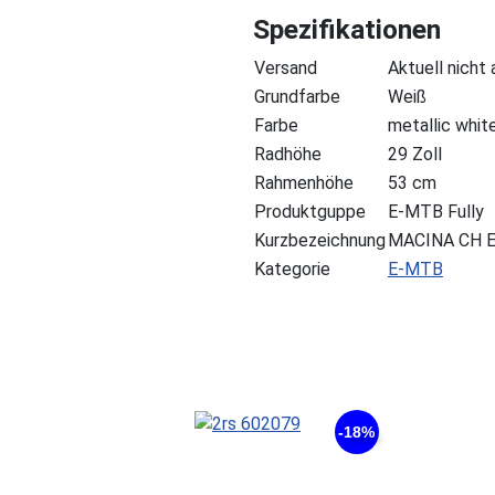
Spezifikationen
Versand
Aktuell nicht
Grundfarbe
Weiß
Farbe
metallic whit
Radhöhe
29 Zoll
Rahmenhöhe
53 cm
Produktguppe
E-MTB Fully
Kurzbezeichnung
MACINA CH E
Kategorie
E-MTB
-18%