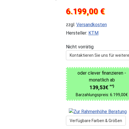
6.199,00 €
zzgl.
Versandkosten
Hersteller:
KTM
Nicht vorrätig
Kontaktieren Sie uns für weitere
oder clever finanzieren -
monatlich ab
**)
139,53€
Barzahlungspreis: 6.199,00€
Verfügbare Farben & Größen