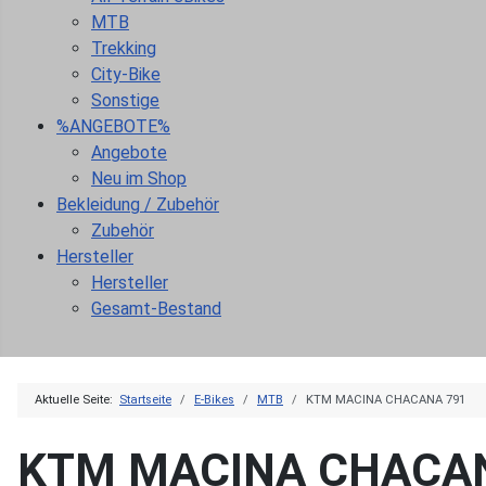
MTB
Trekking
City-Bike
Sonstige
%ANGEBOTE%
Angebote
Neu im Shop
Bekleidung / Zubehör
Zubehör
Hersteller
Hersteller
Gesamt-Bestand
Aktuelle Seite:
Startseite
E-Bikes
MTB
KTM MACINA CHACANA 791
KTM MACINA CHACA