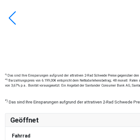
*)
Das sind Ihre Einsparungen aufgrund der attrativen 2-Rad Schwede Preise gegenüber den of
**)
Barzahlungspreis von 6.199,00€ entspricht dem Nettodarlehensbetrag; 48 monatl. Raten a 
von 3,67% p.a.. Bonität vorausgesetzt. Ein Angebot der Santander Consumer Bank AG, Sant
*)
Das sind Ihre Einsparungen aufgrund der attrativen 2-Rad Schwede Pr
Geöffnet
Fahrrad