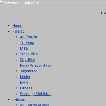
Fra
Home
Fahrrad
All-Terrain
Trekking
MTB
Cross-Bike
City-Bike
Renn-/Gravel Bikes
Jugendrad
Kinder
BMX
Fitness
Sonstige Mobilität
E-Bikes
All-Terrain eBikes