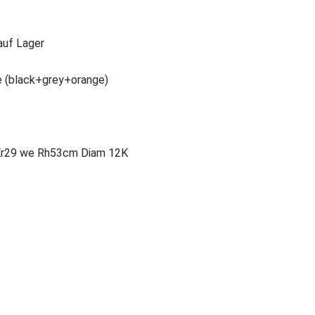
 auf Lager
e (black+grey+orange)
r29 we Rh53cm Diam 12K