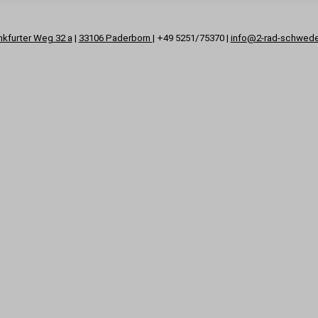
nkfurter Weg 32 a
|
33106 Paderborn
| +49 5251/75370 |
info@2-rad-schwed