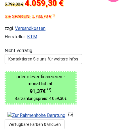
4.059,30 €
5.799,00 €
*)
Sie SPAREN: 1.739,70 €
zzgl.
Versandkosten
Hersteller:
KTM
Nicht vorrätig
Kontaktieren Sie uns für weitere Infos
oder clever finanzieren -
monatlich ab
**)
91,37€
Barzahlungspreis: 4.059,30€

Verfügbare Farben & Größen