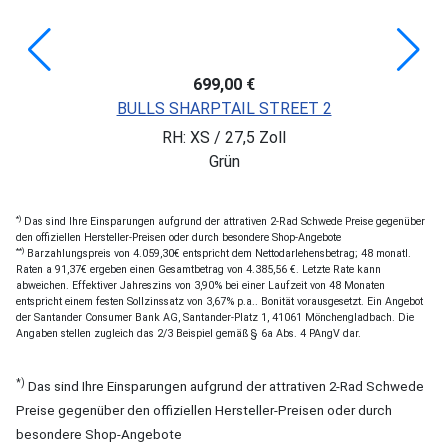
699,00 €
BULLS SHARPTAIL STREET 2
RH: XS / 27,5 Zoll
Grün
*)
Das sind Ihre Einsparungen aufgrund der attrativen 2-Rad Schwede Preise gegenüber
den offiziellen Hersteller-Preisen oder durch besondere Shop-Angebote
**)
Barzahlungspreis von 4.059,30€ entspricht dem Nettodarlehensbetrag; 48 monatl.
Raten a 91,37€ ergeben einen Gesamtbetrag von 4.385,56 €. Letzte Rate kann
abweichen. Effektiver Jahreszins von 3,90% bei einer Laufzeit von 48 Monaten
entspricht einem festen Sollzinssatz von 3,67% p.a.. Bonität vorausgesetzt. Ein Angebot
der Santander Consumer Bank AG, Santander-Platz 1, 41061 Mönchengladbach. Die
Angaben stellen zugleich das 2/3 Beispiel gemäß § 6a Abs. 4 PAngV dar.
*)
Das sind Ihre Einsparungen aufgrund der attrativen 2-Rad Schwede
Preise gegenüber den offiziellen Hersteller-Preisen oder durch
besondere Shop-Angebote