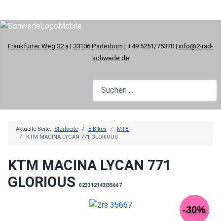
Frankfurter Weg 32 a
|
33106 Paderborn
| +49 5251/75370 |
info@2-rad-
schwede.de
Aktuelle Seite:
Startseite
E-Bikes
MTB
KTM MACINA LYCAN 771 GLORIOUS
KTM MACINA LYCAN 771
GLORIOUS
023312143|35667
-30%