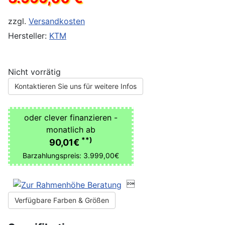
zzgl.
Versandkosten
Hersteller:
KTM
Nicht vorrätig
Kontaktieren Sie uns für weitere Infos
oder clever finanzieren -
monatlich ab
**)
90,01€
Barzahlungspreis: 3.999,00€

Verfügbare Farben & Größen