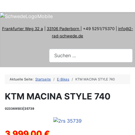
Frankfurter Weg 32 a
|
33106 Paderborn
| +49 5251/75370 |
info@2-
rad-schwede.de
Aktuelle Seite:
Startseite
E-Bikes
KTM MACINA STYLE 740
KTM MACINA STYLE 740
023369503|35739
3.999,00 €