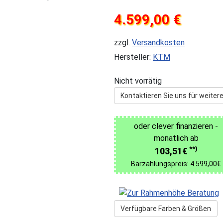
4.599,00 €
zzgl.
Versandkosten
Hersteller:
KTM
Nicht vorrätig
Kontaktieren Sie uns für weitere
oder clever finanzieren -
monatlich ab
**)
103,51€
Barzahlungspreis: 4.599,00€
Verfügbare Farben & Größen