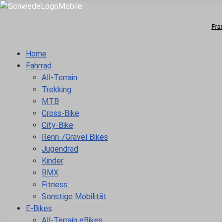
Fra
Home
Fahrrad
All-Terrain
Trekking
MTB
Cross-Bike
City-Bike
Renn-/Gravel Bikes
Jugendrad
Kinder
BMX
Fitness
Sonstige Mobilität
E-Bikes
All-Terrain eBikes