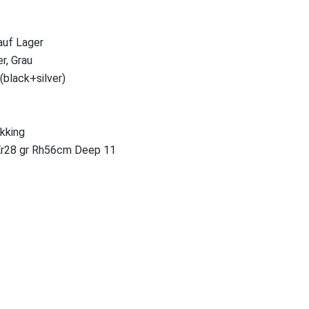
 auf Lager
r, Grau
(black+silver)
ekking
r28 gr Rh56cm Deep 11