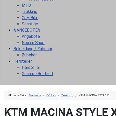
MTB
Trekking
City-Bike
Sonstige
%ANGEBOTE%
Angebote
Neu im Shop
Bekleidung / Zubehör
Zubehör
Hersteller
Hersteller
Gesamt-Bestand
Aktuelle Seite:
Startseite
E-Bikes
Trekking
KTM MACINA STYLE XL
KTM MACINA STYLE 