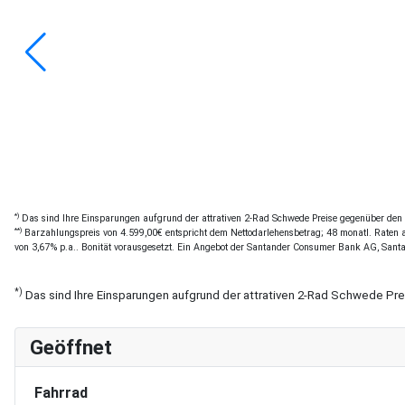
*)
Das sind Ihre Einsparungen aufgrund der attrativen 2-Rad Schwede Preise gegenüber den of
**)
Barzahlungspreis von 4.599,00€ entspricht dem Nettodarlehensbetrag; 48 monatl. Raten a 
von 3,67% p.a.. Bonität vorausgesetzt. Ein Angebot der Santander Consumer Bank AG, Sant
*)
Das sind Ihre Einsparungen aufgrund der attrativen 2-Rad Schwede Pr
Geöffnet
Fahrrad