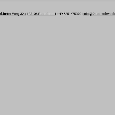
nkfurter Weg 32 a
|
33106 Paderborn
| +49 5251/75370 |
info@2-rad-schwed