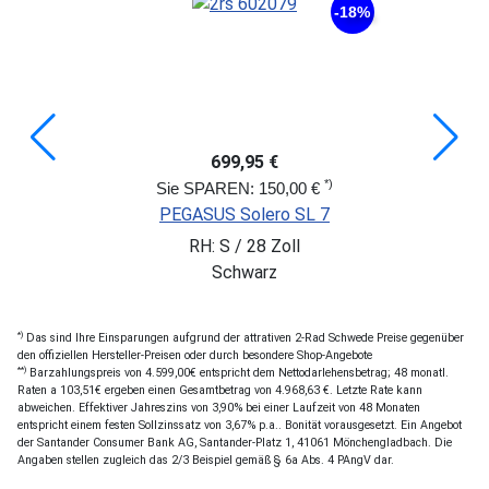
-18%
699,95 €
*)
Sie SPAREN: 150,00 €
PEGASUS Solero SL 7
RH: S / 28 Zoll
Schwarz
*)
Das sind Ihre Einsparungen aufgrund der attrativen 2-Rad Schwede Preise gegenüber
den offiziellen Hersteller-Preisen oder durch besondere Shop-Angebote
**)
Barzahlungspreis von 4.599,00€ entspricht dem Nettodarlehensbetrag; 48 monatl.
Raten a 103,51€ ergeben einen Gesamtbetrag von 4.968,63 €. Letzte Rate kann
abweichen. Effektiver Jahreszins von 3,90% bei einer Laufzeit von 48 Monaten
entspricht einem festen Sollzinssatz von 3,67% p.a.. Bonität vorausgesetzt. Ein Angebot
der Santander Consumer Bank AG, Santander-Platz 1, 41061 Mönchengladbach. Die
Angaben stellen zugleich das 2/3 Beispiel gemäß § 6a Abs. 4 PAngV dar.