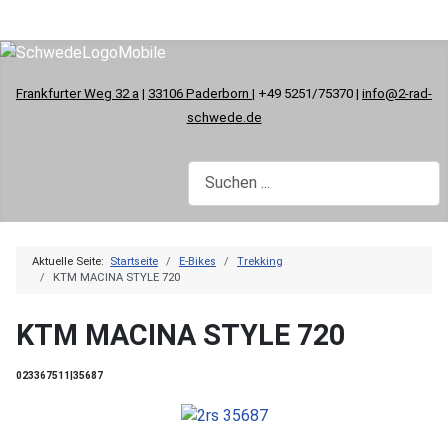
Frankfurter Weg 32 a
|
33106 Paderborn
| +49 5251/75370 |
info@2-rad-
schwede.de
Aktuelle Seite:
Startseite
E-Bikes
Trekking
KTM MACINA STYLE 720
KTM MACINA STYLE 720
023367511|35687