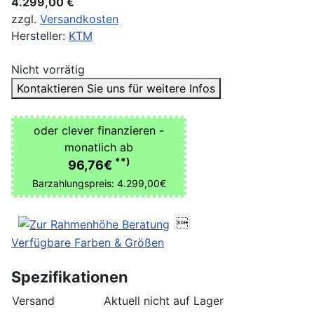
4.299,00 €
zzgl.
Versandkosten
Hersteller:
KTM
Nicht vorrätig
Kontaktieren Sie uns für weitere Infos
oder clever finanzieren -
monatlich ab
**)
96,76€
Barzahlungspreis: 4.299,00€

Verfügbare Farben & Größen
Spezifikationen
Versand
Aktuell nicht auf Lager