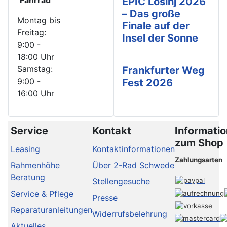
Fahrrad
EPIC Lošinj 2026
– Das große
Montag bis
Finale auf der
Freitag:
Insel der Sonne
9:00 -
18:00 Uhr
Samstag:
Frankfurter Weg
9:00 -
Fest 2026
16:00 Uhr
Service
Kontakt
Informati
zum Shop
Leasing
Kontaktinformationen
Zahlungsarten
Rahmenhöhe
Über 2-Rad Schwede
Beratung
Stellengesuche
Service & Pflege
Presse
Reparaturanleitungen
Widerrufsbelehrung
Aktuelles