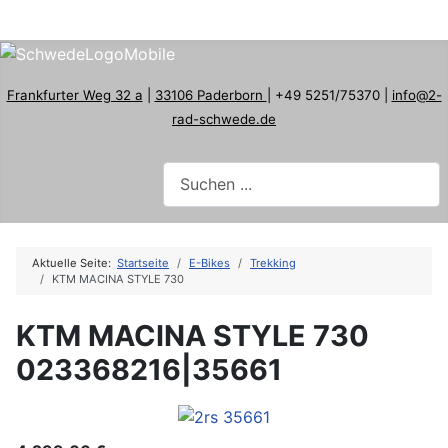
Frankfurter Weg 32 a
|
33106 Paderborn
| +49 5251/75370 |
info@2-
rad-schwede.de
Aktuelle Seite:
Startseite
E-Bikes
Trekking
KTM MACINA STYLE 730
KTM MACINA STYLE 730
023368216|35661