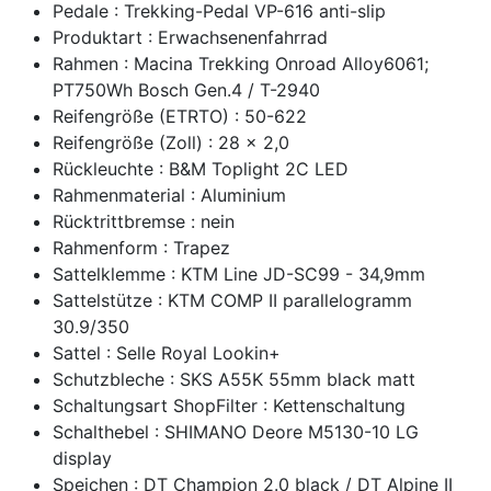
Pedale : Trekking-Pedal VP-616 anti-slip
Produktart : Erwachsenenfahrrad
Rahmen : Macina Trekking Onroad Alloy6061;
PT750Wh Bosch Gen.4 / T-2940
Reifengröße (ETRTO) : 50-622
Reifengröße (Zoll) : 28 x 2,0
Rückleuchte : B&M Toplight 2C LED
Rahmenmaterial : Aluminium
Rücktrittbremse : nein
Rahmenform : Trapez
Sattelklemme : KTM Line JD-SC99 - 34,9mm
Sattelstütze : KTM COMP II parallelogramm
30.9/350
Sattel : Selle Royal Lookin+
Schutzbleche : SKS A55K 55mm black matt
Schaltungsart ShopFilter : Kettenschaltung
Schalthebel : SHIMANO Deore M5130-10 LG
display
Speichen : DT Champion 2.0 black / DT Alpine II