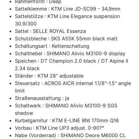
Rahmenform : Deep
Sattelklemme : KTM Line JD-SC99 - 34,9mm
Sattelstütze : KTM Line Elegance suspension
30.9/300
Sattel : SELLE ROYAL Essenza
Schutzbleche : SKS A55K 55mm black matt
Schaltungsart : Kettenschaltung
Schalthebel : SHIMANO Alivio M3100-9 display
Speichen : DT Champion 2.0 black / DT Alpine II
2.34 black
Ständer : KTM 28" adjustable
Steuersatz : ACROS AICR internal 1.1/8"-1.5" angle
limit
Straßenausstattung : ja
Schaltwerk : SHIMANO Alivio M3100-9 SGS
shadow
Kurbelgarnitur : KTM E-LINE BNI 170mm Q16
Vorbau : KTM Line UP3 adjust. 0-90?°
Nabe (Vorderrad) : SHIMANO Deore M6000 CL