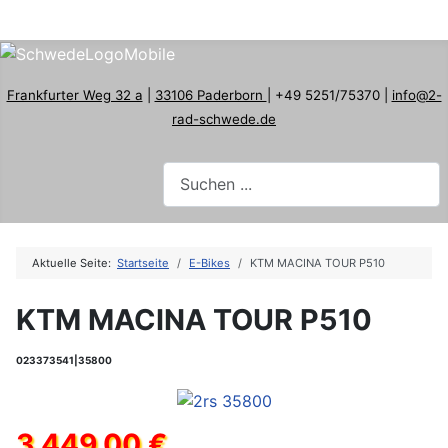
Frankfurter Weg 32 a
|
33106 Paderborn
| +49 5251/75370 |
info@2-
rad-schwede.de
Aktuelle Seite:
Startseite
E-Bikes
KTM MACINA TOUR P510
KTM MACINA TOUR P510
023373541|35800
3.449,00 €