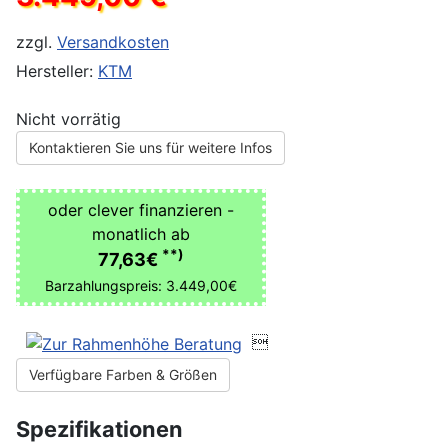
zzgl.
Versandkosten
Hersteller:
KTM
Nicht vorrätig
Kontaktieren Sie uns für weitere Infos
oder clever finanzieren -
monatlich ab
**)
77,63€
Barzahlungspreis: 3.449,00€

Verfügbare Farben & Größen
Spezifikationen