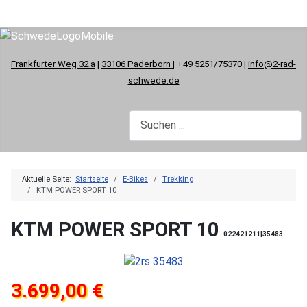
Frankfurter Weg 32 a
|
33106 Paderborn
| +49 5251/75370 |
info@2-rad-
schwede.de
Aktuelle Seite:
Startseite
E-Bikes
Trekking
KTM POWER SPORT 10
KTM POWER SPORT 10
022421211|35483
3.699,00 €