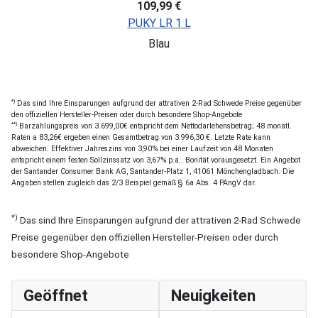
109,99 €
PUKY LR 1 L
Blau
*)
Das sind Ihre Einsparungen aufgrund der attrativen 2-Rad Schwede Preise gegenüber
den offiziellen Hersteller-Preisen oder durch besondere Shop-Angebote
**)
Barzahlungspreis von 3.699,00€ entspricht dem Nettodarlehensbetrag; 48 monatl.
Raten a 83,26€ ergeben einen Gesamtbetrag von 3.996,30 €. Letzte Rate kann
abweichen. Effektiver Jahreszins von 3,90% bei einer Laufzeit von 48 Monaten
entspricht einem festen Sollzinssatz von 3,67% p.a.. Bonität vorausgesetzt. Ein Angebot
der Santander Consumer Bank AG, Santander-Platz 1, 41061 Mönchengladbach. Die
Angaben stellen zugleich das 2/3 Beispiel gemäß § 6a Abs. 4 PAngV dar.
*)
Das sind Ihre Einsparungen aufgrund der attrativen 2-Rad Schwede
Preise gegenüber den offiziellen Hersteller-Preisen oder durch
besondere Shop-Angebote
Geöffnet
Neuigkeiten