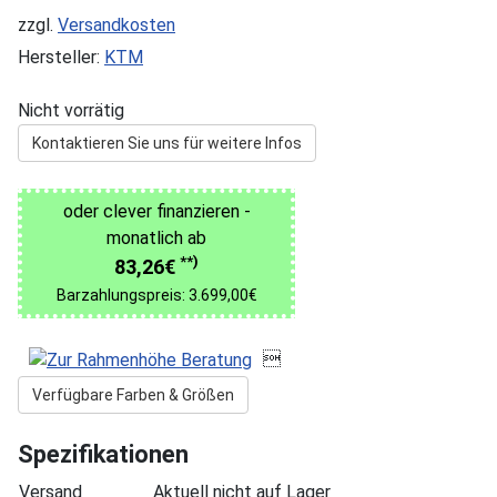
zzgl.
Versandkosten
Hersteller:
KTM
Nicht vorrätig
Kontaktieren Sie uns für weitere Infos
oder clever finanzieren -
monatlich ab
**)
83,26€
Barzahlungspreis: 3.699,00€

Verfügbare Farben & Größen
Spezifikationen
Versand
Aktuell nicht auf Lager