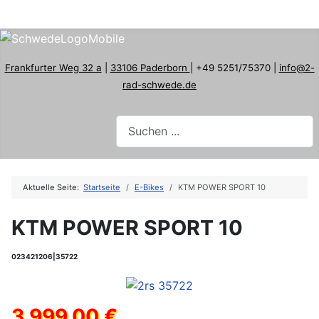
Frankfurter Weg 32 a
|
33106 Paderborn
| +49 5251/75370 |
info@2-
rad-schwede.de
Aktuelle Seite:
Startseite
E-Bikes
KTM POWER SPORT 10
KTM POWER SPORT 10
023421206|35722
3.999,00 €