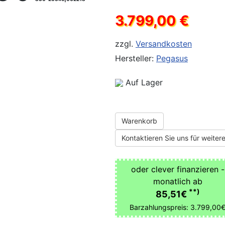
3.799,00 €
zzgl.
Versandkosten
Hersteller:
Pegasus
Auf Lager
Warenkorb
Kontaktieren Sie uns für weitere
oder clever finanzieren -
monatlich ab
**)
85,51€
Barzahlungspreis: 3.799,00