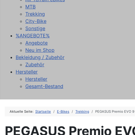
MTB
Trekking
City-Bike
Sonstige
%ANGEBOTE%
Angebote
Neu im Shop
Bekleidung / Zubehör
Zubehör
Hersteller
Hersteller
Gesamt-Bestand
Aktuelle Seite:
Startseite
E-Bikes
Trekking
PEGASUS Premio EVO 9
PEGASUS Premio EV