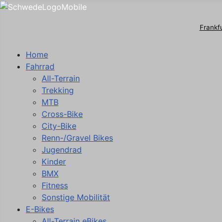
Frankf
Home
Fahrrad
All-Terrain
Trekking
MTB
Cross-Bike
City-Bike
Renn-/Gravel Bikes
Jugendrad
Kinder
BMX
Fitness
Sonstige Mobilität
E-Bikes
All-Terrain eBikes