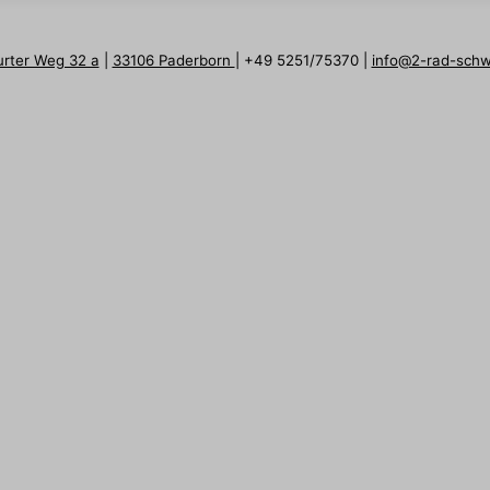
urter Weg 32 a
|
33106 Paderborn
| +49 5251/75370 |
info@2-rad-sch