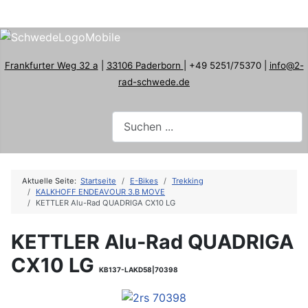
Frankfurter Weg 32 a
|
33106 Paderborn
| +49 5251/75370 |
info@2-
rad-schwede.de
Aktuelle Seite:
Startseite
E-Bikes
Trekking
KALKHOFF ENDEAVOUR 3.B MOVE
KETTLER Alu-Rad QUADRIGA CX10 LG
KETTLER Alu-Rad QUADRIGA
CX10 LG
KB137-LAKD58|70398