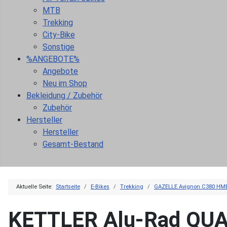
MTB
Trekking
City-Bike
Sonstige
%ANGEBOTE%
Angebote
Neu im Shop
Bekleidung / Zubehör
Zubehör
Hersteller
Hersteller
Gesamt-Bestand
Aktuelle Seite:
Startseite
E-Bikes
Trekking
GAZELLE Avignon C380 HM
KETTLER Alu-Rad QU