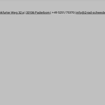
nkfurter Weg 32 a
|
33106 Paderborn
| +49 5251/75370 |
info@2-rad-schwed