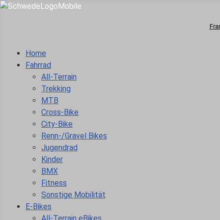
Fra
Home
Fahrrad
All-Terrain
Trekking
MTB
Cross-Bike
City-Bike
Renn-/Gravel Bikes
Jugendrad
Kinder
BMX
Fitness
Sonstige Mobilität
E-Bikes
All-Terrain eBikes