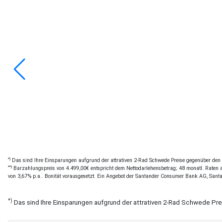
*)
Das sind Ihre Einsparungen aufgrund der attrativen 2-Rad Schwede Preise gegenüber den of
**)
Barzahlungspreis von 4.499,00€ entspricht dem Nettodarlehensbetrag; 48 monatl. Raten a 
von 3,67% p.a.. Bonität vorausgesetzt. Ein Angebot der Santander Consumer Bank AG, Sant
*)
Das sind Ihre Einsparungen aufgrund der attrativen 2-Rad Schwede Pr