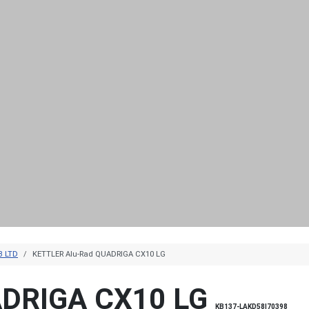
B LTD
KETTLER Alu-Rad QUADRIGA CX10 LG
ADRIGA CX10 LG
KB137-LAKD58|70398