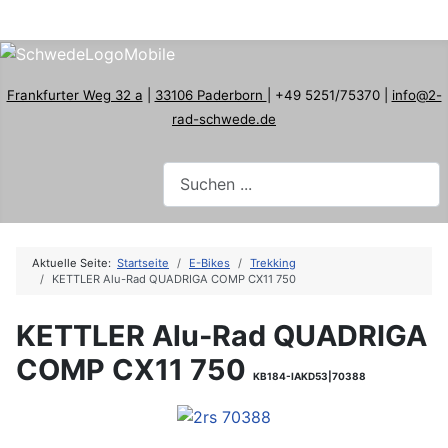
Frankfurter Weg 32 a
|
33106 Paderborn
| +49 5251/75370 |
info@2-
rad-schwede.de
Aktuelle Seite:
Startseite
E-Bikes
Trekking
KETTLER Alu-Rad QUADRIGA COMP CX11 750
KETTLER Alu-Rad QUADRIGA
COMP CX11 750
KB184-IAKD53|70388