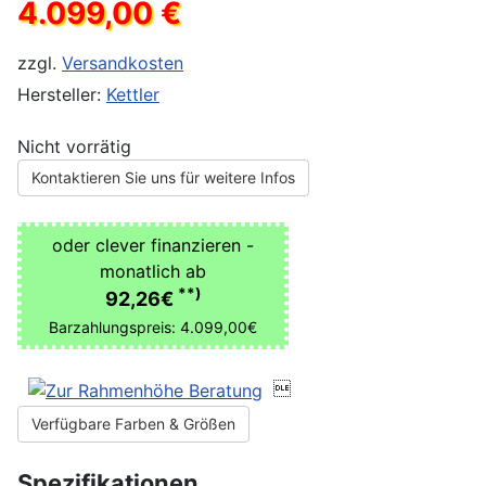
4.099,00 €
zzgl.
Versandkosten
Hersteller:
Kettler
Nicht vorrätig
Kontaktieren Sie uns für weitere Infos
oder clever finanzieren -
monatlich ab
**)
92,26€
Barzahlungspreis: 4.099,00€

Verfügbare Farben & Größen
Spezifikationen