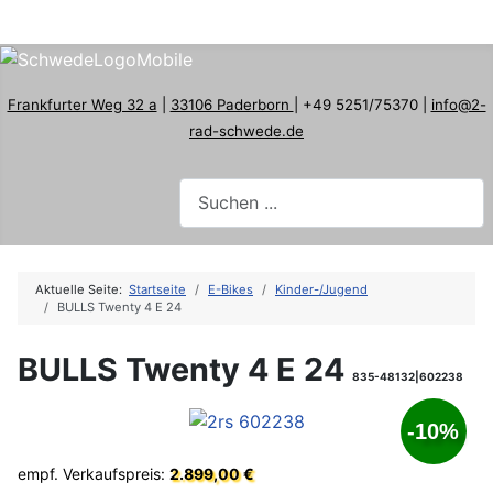
Frankfurter Weg 32 a
|
33106 Paderborn
| +49 5251/75370 |
info@2-
rad-schwede.de
Aktuelle Seite:
Startseite
E-Bikes
Kinder-/Jugend
BULLS Twenty 4 E 24
BULLS Twenty 4 E 24
835-48132|602238
-10%
empf. Verkaufspreis:
2.899,00 €