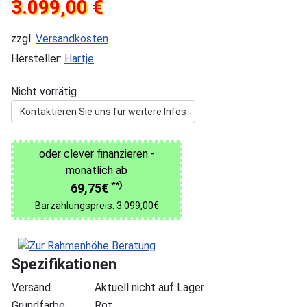
3.099,00 €
zzgl.
Versandkosten
Hersteller:
Hartje
Nicht vorrätig
Kontaktieren Sie uns für weitere Infos
oder clever finanzieren -
monatlich ab
**)
69,75€
Barzahlungspreis: 3.099,00€
Spezifikationen
Versand
Aktuell nicht auf Lager
Grundfarbe
Rot