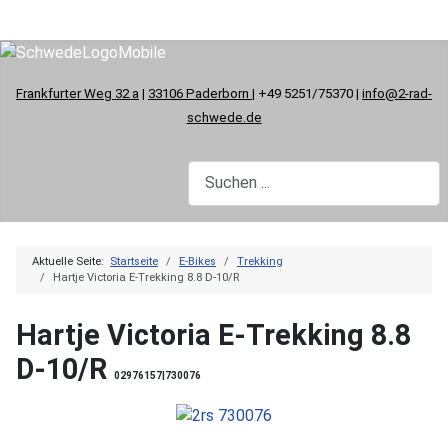
Frankfurter Weg 32 a
|
33106 Paderborn
| +49 5251/75370 |
info@2-rad-
schwede.de
Aktuelle Seite:
Startseite
E-Bikes
Trekking
Hartje Victoria E-Trekking 8.8 D-10/R
Hartje Victoria E-Trekking 8.8
D-10/R
02976157|730076