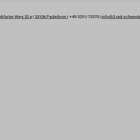
nkfurter Weg 32 a
|
33106 Paderborn
| +49 5251/75370 |
info@2-rad-schwed