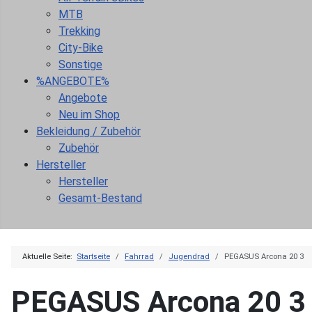
MTB
Trekking
City-Bike
Sonstige
%ANGEBOTE%
Angebote
Neu im Shop
Bekleidung / Zubehör
Zubehör
Hersteller
Hersteller
Gesamt-Bestand
Aktuelle Seite:
Startseite
Fahrrad
Jugendrad
PEGASUS Arcona 20 3
PEGASUS Arcona 20 3