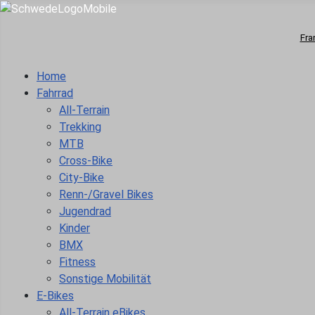
Fra
Home
Fahrrad
All-Terrain
Trekking
MTB
Cross-Bike
City-Bike
Renn-/Gravel Bikes
Jugendrad
Kinder
BMX
Fitness
Sonstige Mobilität
E-Bikes
All-Terrain eBikes