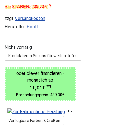
*)
Sie SPAREN: 209,70 €
zzgl.
Versandkosten
Hersteller:
Scott
Nicht vorrätig
Kontaktieren Sie uns für weitere Infos
oder clever finanzieren -
monatlich ab
**)
11,01€
Barzahlungspreis: 489,30€

Verfügbare Farben & Größen