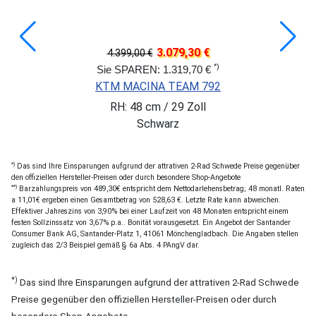
3.079,30 €
4.399,00 €
*)
Sie SPAREN: 1.319,70 €
KTM MACINA TEAM 792
RH: 48 cm / 29 Zoll
Schwarz
*)
Das sind Ihre Einsparungen aufgrund der attrativen 2-Rad Schwede Preise gegenüber
den offiziellen Hersteller-Preisen oder durch besondere Shop-Angebote
**)
Barzahlungspreis von 489,30€ entspricht dem Nettodarlehensbetrag; 48 monatl. Raten
a 11,01€ ergeben einen Gesamtbetrag von 528,63 €. Letzte Rate kann abweichen.
Effektiver Jahreszins von 3,90% bei einer Laufzeit von 48 Monaten entspricht einem
festen Sollzinssatz von 3,67% p.a.. Bonität vorausgesetzt. Ein Angebot der Santander
Consumer Bank AG, Santander-Platz 1, 41061 Mönchengladbach. Die Angaben stellen
zugleich das 2/3 Beispiel gemäß § 6a Abs. 4 PAngV dar.
*)
Das sind Ihre Einsparungen aufgrund der attrativen 2-Rad Schwede
Preise gegenüber den offiziellen Hersteller-Preisen oder durch