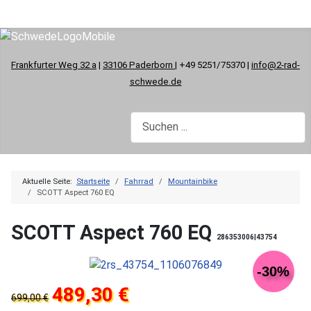
Frankfurter Weg 32 a
|
33106 Paderborn
| +49 5251/75370 |
info@2-rad-
schwede.de
Aktuelle Seite:
Startseite
Fahrrad
Mountainbike
SCOTT Aspect 760 EQ
SCOTT Aspect 760 EQ
286353006|43754
-30%
489,30 €
699,00 €