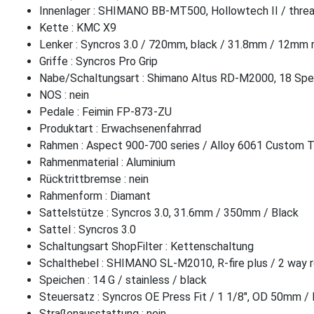
Innenlager : SHIMANO BB-MT500, Hollowtech II / thre
Kette : KMC X9
Lenker : Syncros 3.0 / 720mm, black / 31.8mm / 12mm r
Griffe : Syncros Pro Grip
Nabe/Schaltungsart : Shimano Altus RD-M2000, 18 Sp
NOS : nein
Pedale : Feimin FP-873-ZU
Produktart : Erwachsenenfahrrad
Rahmen : Aspect 900-700 series / Alloy 6061 Custom Tu
Rahmenmaterial : Aluminium
Rücktrittbremse : nein
Rahmenform : Diamant
Sattelstütze : Syncros 3.0, 31.6mm / 350mm / Black
Sattel : Syncros 3.0
Schaltungsart ShopFilter : Kettenschaltung
Schalthebel : SHIMANO SL-M2010, R-fire plus / 2 way r
Speichen : 14 G / stainless / black
Steuersatz : Syncros OE Press Fit / 1 1/8", OD 50mm 
Straßenausstattung : nein