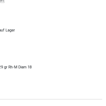

 auf Lager
29 gr Rh-M Diam 18