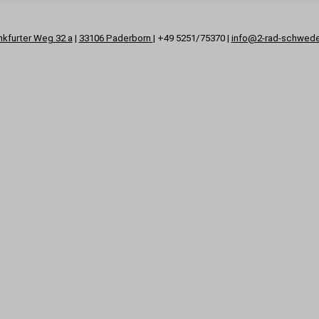
nkfurter Weg 32 a
|
33106 Paderborn
| +49 5251/75370 |
info@2-rad-schwed