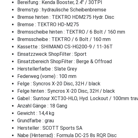
Bereifung : Kenda Booster, 2.4" / 30TPI
Bremstyp : hydraulische Scheibenbremse
Bremse hinten : TEKTRO HDM275 Hydr. Disc
Bremse : TEKTRO HD-M275
Bremsscheibe hinten : TEKTRO / 6 Bolt / 160 mm
Bremsscheibe : TEKTRO / 6 Bolt / 160 mm
Kassette : SHIMANO CS-HG200-9 / 11-36T
Einsatzzweck ShopFilter : Sport
Einsatzbereich ShopFilter : Berge & Offroad
Herstellerfarbe : Slate Grey
Federweg (vorne) : 100 mm
Felge : Syncros X-20 Disc, 32H / black
Felge hinten : Syncros X-20 Disc, 32H / black
Gabel : Suntour XCT30-HLO, Hyd. Lockout / 100mm tra
Anzahl Gänge : 18 Gang
Gewicht : 14,4 kg
Grundfarbe : grau
Hersteller : SCOTT Sports SA
Nabe (Hinterrad) : Formula DC-25 8s RQR Disc