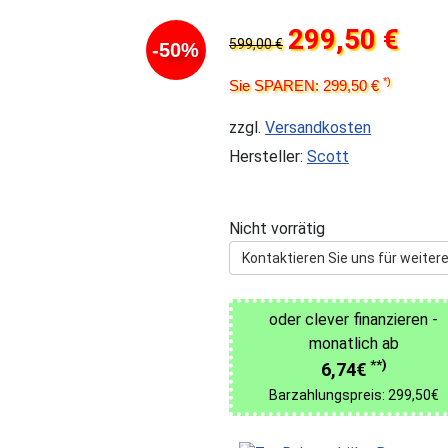
299,50 €
599,00 €
-50%
*)
Sie SPAREN: 299,50 €
zzgl.
Versandkosten
Hersteller:
Scott
Nicht vorrätig
Kontaktieren Sie uns für weitere
oder clever finanzieren -
monatlich ab
**)
6,74€
Barzahlungspreis: 299,50€