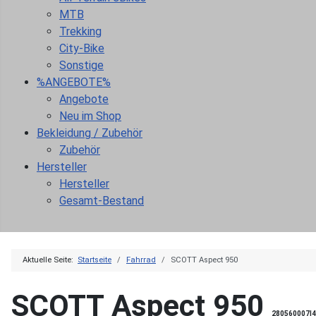
MTB
Trekking
City-Bike
Sonstige
%ANGEBOTE%
Angebote
Neu im Shop
Bekleidung / Zubehör
Zubehör
Hersteller
Hersteller
Gesamt-Bestand
Aktuelle Seite:
Startseite
Fahrrad
SCOTT Aspect 950
SCOTT Aspect 950
280560007|