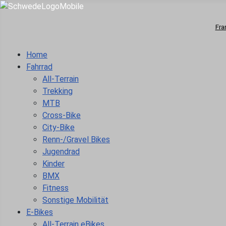
Fra
Home
Fahrrad
All-Terrain
Trekking
MTB
Cross-Bike
City-Bike
Renn-/Gravel Bikes
Jugendrad
Kinder
BMX
Fitness
Sonstige Mobilität
E-Bikes
All-Terrain eBikes