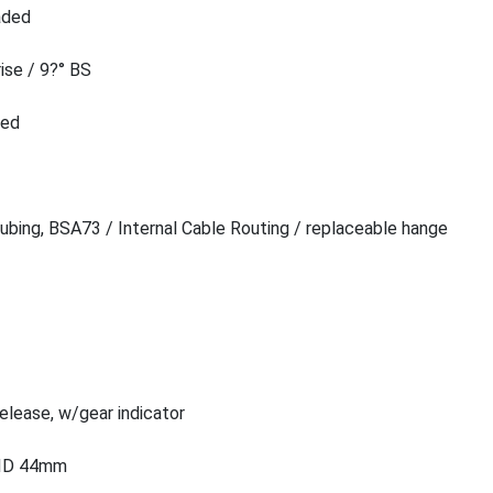
aded
ise / 9?° BS
eed
bing, BSA73 / Internal Cable Routing / replaceable hange
elease, w/gear indicator
/ ID 44mm