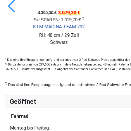
3.499,30 €
4.999,00 €
*)
Sie SPAREN: 1.499,70 €
KTM MACINA KAPOHO 7973
RH: L / 27,5 Zoll
Schwarz,Rot
*)
Das sind Ihre Einsparungen aufgrund der attrativen 2-Rad Schwede Preise gegenüber den of
**)
Barzahlungspreis von 299,50€ entspricht dem Nettodarlehensbetrag; 48 monatl. Raten a 6,
3,67% p.a.. Bonität vorausgesetzt. Ein Angebot der Santander Consumer Bank AG, Santande
*)
Das sind Ihre Einsparungen aufgrund der attrativen 2-Rad Schwede Pr
Geöffnet
Fahrrad
Montag bis Freitag: