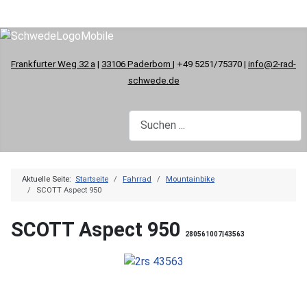
Frankfurter Weg 32 a
|
33106 Paderborn
| +49 5251/75370 |
info@2-rad-
schwede.de
Aktuelle Seite:
Startseite
Fahrrad
Mountainbike
SCOTT Aspect 950
SCOTT Aspect 950
280561007|43563