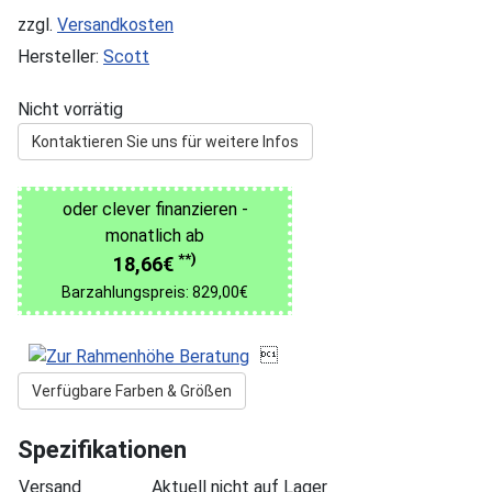
zzgl.
Versandkosten
Hersteller:
Scott
Nicht vorrätig
Kontaktieren Sie uns für weitere Infos
oder clever finanzieren -
monatlich ab
**)
18,66€
Barzahlungspreis: 829,00€

Verfügbare Farben & Größen
Spezifikationen
Versand
Aktuell nicht auf Lager