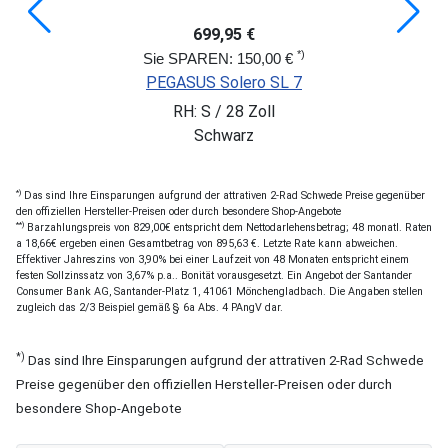
699,95 €
*)
Sie SPAREN: 150,00 €
PEGASUS Solero SL 7
RH: S / 28 Zoll
Schwarz
*)
Das sind Ihre Einsparungen aufgrund der attrativen 2-Rad Schwede Preise gegenüber
den offiziellen Hersteller-Preisen oder durch besondere Shop-Angebote
**)
Barzahlungspreis von 829,00€ entspricht dem Nettodarlehensbetrag; 48 monatl. Raten
a 18,66€ ergeben einen Gesamtbetrag von 895,63 €. Letzte Rate kann abweichen.
Effektiver Jahreszins von 3,90% bei einer Laufzeit von 48 Monaten entspricht einem
festen Sollzinssatz von 3,67% p.a.. Bonität vorausgesetzt. Ein Angebot der Santander
Consumer Bank AG, Santander-Platz 1, 41061 Mönchengladbach. Die Angaben stellen
zugleich das 2/3 Beispiel gemäß § 6a Abs. 4 PAngV dar.
*)
Das sind Ihre Einsparungen aufgrund der attrativen 2-Rad Schwede
Preise gegenüber den offiziellen Hersteller-Preisen oder durch
besondere Shop-Angebote