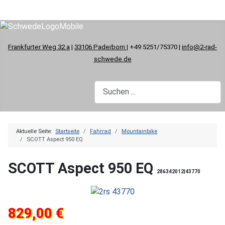
Frankfurter Weg 32 a
|
33106 Paderborn
| +49 5251/75370 |
info@2-rad-
schwede.de
Aktuelle Seite:
Startseite
Fahrrad
Mountainbike
SCOTT Aspect 950 EQ
SCOTT Aspect 950 EQ
286342012|43770
829,00 €