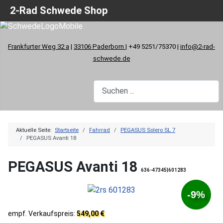
2-Rad Schwede Shop
Frankfurter Weg 32 a
|
33106 Paderborn
| +49 5251/75370 |
info@2-rad-
schwede.de
Aktuelle Seite:
Startseite
Fahrrad
PEGASUS Solero SL 7
PEGASUS Avanti 18
PEGASUS Avanti 18
636-47345|601283
-9%
empf. Verkaufspreis:
549,00 €