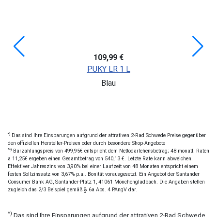
109,99 €
PUKY LR 1 L
Blau
*)
Das sind Ihre Einsparungen aufgrund der attrativen 2-Rad Schwede Preise gegenüber
den offiziellen Hersteller-Preisen oder durch besondere Shop-Angebote
**)
Barzahlungspreis von 499,95€ entspricht dem Nettodarlehensbetrag; 48 monatl. Raten
a 11,25€ ergeben einen Gesamtbetrag von 540,13 €. Letzte Rate kann abweichen.
Effektiver Jahreszins von 3,90% bei einer Laufzeit von 48 Monaten entspricht einem
festen Sollzinssatz von 3,67% p.a.. Bonität vorausgesetzt. Ein Angebot der Santander
Consumer Bank AG, Santander-Platz 1, 41061 Mönchengladbach. Die Angaben stellen
zugleich das 2/3 Beispiel gemäß § 6a Abs. 4 PAngV dar.
*)
Das sind Ihre Einsparungen aufgrund der attrativen 2-Rad Schwede