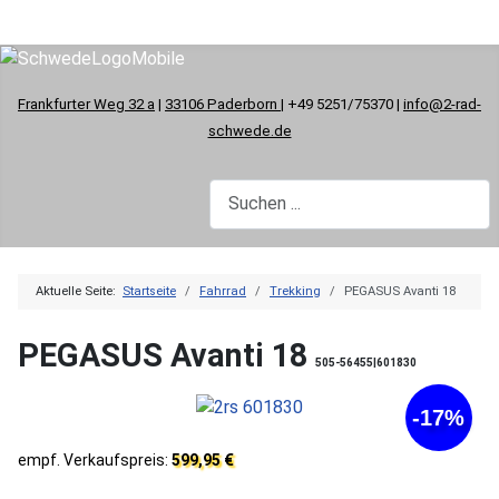
Frankfurter Weg 32 a
|
33106 Paderborn
| +49 5251/75370 |
info@2-rad-
schwede.de
Aktuelle Seite:
Startseite
Fahrrad
Trekking
PEGASUS Avanti 18
PEGASUS Avanti 18
505-56455|601830
-17%
empf. Verkaufspreis:
599,95 €