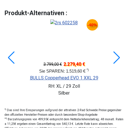
Produkt-Alternativen :
-40%
2.279,40 €
3.799,00 €
*)
Sie SPAREN: 1.519,60 €
BULLS Copperhead EVO 1 XXL 29
RH: XL / 29 Zoll
Silber
*)
Das sind Ihre Einsparungen aufgrund der attrativen 2-Rad Schwede Preise gegenüber
den offiziellen Hersteller-Preisen oder durch besondere Shop-Angebote
**)
Barzahlungspreis von 499,95€ entspricht dem Nettodarlehensbetrag; 48 monatl. Raten
a 11,25€ ergeben einen Gesamtbetrag von 540,13 €. Letzte Rate kann abweichen.