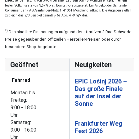
Effektiver Jahreszins von 3,90% bei einer Laufzeit von 48 Monaten entspricht einem
festen Sollzinssatz von 3,67% p.a.. Bonität vorausgesetzt. Ein Angebot der Santander
Consumer Bank AG, Santander-Platz 1, 41061 Mönchengladbach. Die Angaben stellen
zugleich das 2/3 Beispiel gemäß § 6a Abs. 4 PAngV dar.
*)
Das sind Ihre Einsparungen aufgrund der attrativen 2-Rad Schwede
Preise gegenüber den offiziellen Hersteller-Preisen oder durch
besondere Shop-Angebote
Geöffnet
Neuigkeiten
Fahrrad
EPIC Lošinj 2026 –
Das große Finale
Montag bis
auf der Insel der
Freitag:
Sonne
9:00 - 18:00
Uhr
Samstag:
Frankfurter Weg
9:00 - 16:00
Fest 2026
Uhr