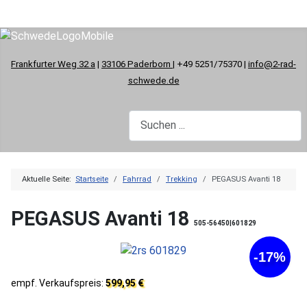
Frankfurter Weg 32 a
|
33106 Paderborn
| +49 5251/75370 |
info@2-rad-
schwede.de
Aktuelle Seite:
Startseite
Fahrrad
Trekking
PEGASUS Avanti 18
PEGASUS Avanti 18
505-56450|601829
-17%
empf. Verkaufspreis:
599,95 €