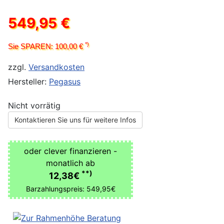
549,95 €
*)
Sie SPAREN: 100,00 €
zzgl.
Versandkosten
Hersteller:
Pegasus
Nicht vorrätig
Kontaktieren Sie uns für weitere Infos
oder clever finanzieren -
monatlich ab
**)
12,38€
Barzahlungspreis: 549,95€