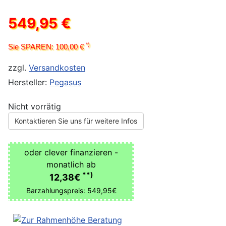
549,95 €
*)
Sie SPAREN: 100,00 €
zzgl.
Versandkosten
Hersteller:
Pegasus
Nicht vorrätig
Kontaktieren Sie uns für weitere Infos
oder clever finanzieren -
monatlich ab
**)
12,38€
Barzahlungspreis: 549,95€