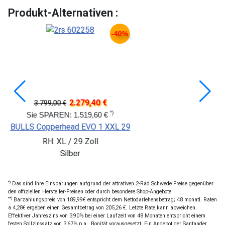
Produkt-Alternativen :
-40%
.279,40 €
3.479
5.799,00 €
*)
1.519,60 €
Sie SPAREN: 2.319
d EVO 1 XXL 29
FOCUS THRON 
29 Zoll
RH: M / 29 Zo
er
*)
Das sind Ihre Einsparungen aufgrund der attrativen 2-Rad Schwede Preise gegenüber
den offiziellen Hersteller-Preisen oder durch besondere Shop-Angebote
**)
Barzahlungspreis von 189,99€ entspricht dem Nettodarlehensbetrag; 48 monatl. Raten
a 4,28€ ergeben einen Gesamtbetrag von 205,26 €. Letzte Rate kann abweichen.
Effektiver Jahreszins von 3,90% bei einer Laufzeit von 48 Monaten entspricht einem
festen Sollzinssatz von 3,67% p.a.. Bonität vorausgesetzt. Ein Angebot der Santander