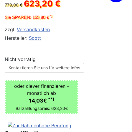
623,20 €
779,00 €
*)
Sie SPAREN: 155,80 €
zzgl.
Versandkosten
Hersteller:
Scott
Nicht vorrätig
Kontaktieren Sie uns für weitere Infos
oder clever finanzieren -
monatlich ab
**)
14,03€
Barzahlungspreis: 623,20€