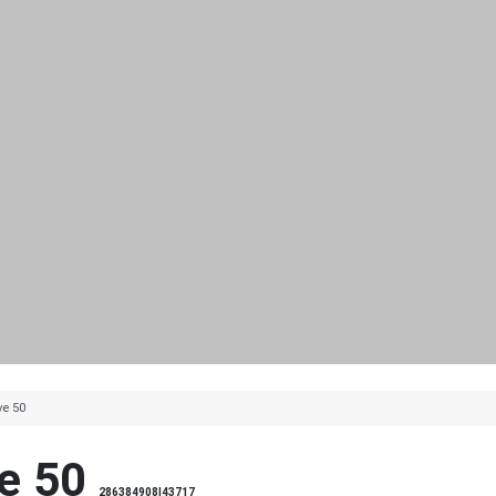
ve 50
e 50
286384908|43717