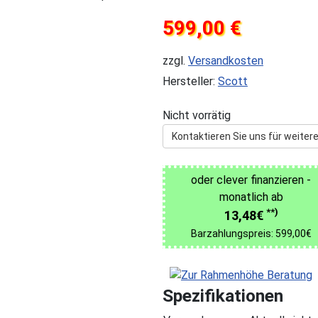
599,00 €
zzgl.
Versandkosten
Hersteller:
Scott
Nicht vorrätig
Kontaktieren Sie uns für weitere
oder clever finanzieren -
monatlich ab
**)
13,48€
Barzahlungspreis: 599,00€
Spezifikationen