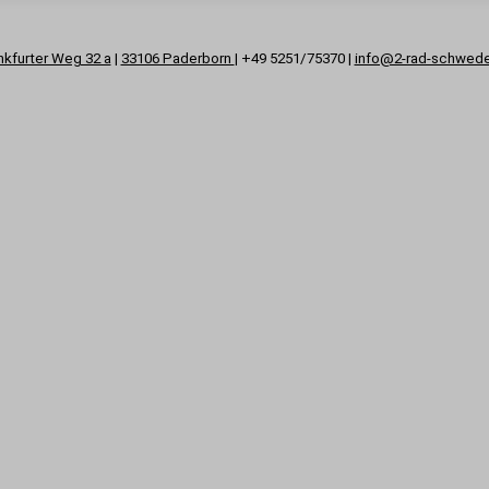
nkfurter Weg 32 a
|
33106 Paderborn
| +49 5251/75370 |
info@2-rad-schwed