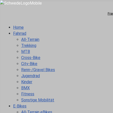
Fra
Home
Fahrrad
All-Terrain
Trekking
MTB
Cross-Bike
City-Bike
Renn-/Gravel Bikes
Jugendrad
Kinder
BMX
Fitness
Sonstige Mobilität
E-Bikes
All-Terrain eBikes