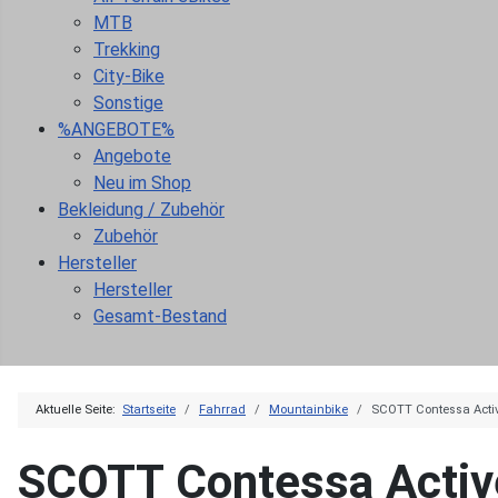
MTB
Trekking
City-Bike
Sonstige
%ANGEBOTE%
Angebote
Neu im Shop
Bekleidung / Zubehör
Zubehör
Hersteller
Hersteller
Gesamt-Bestand
Aktuelle Seite:
Startseite
Fahrrad
Mountainbike
SCOTT Contessa Acti
SCOTT Contessa Activ