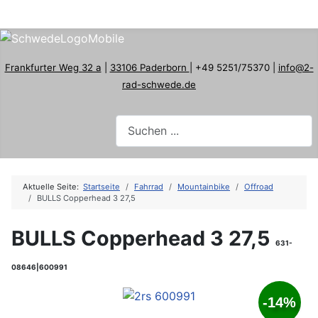
Frankfurter Weg 32 a
|
33106 Paderborn
| +49 5251/75370 |
info@2-
rad-schwede.de
Aktuelle Seite:
Startseite
Fahrrad
Mountainbike
Offroad
BULLS Copperhead 3 27,5
BULLS Copperhead 3 27,5
631-
08646|600991
-14%