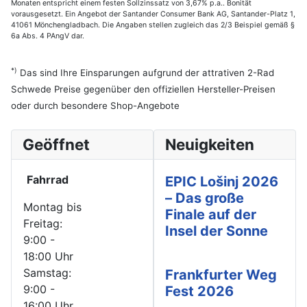
Monaten entspricht einem festen Sollzinssatz von 3,67% p.a.. Bonität
vorausgesetzt. Ein Angebot der Santander Consumer Bank AG, Santander-Platz 1,
41061 Mönchengladbach. Die Angaben stellen zugleich das 2/3 Beispiel gemäß §
6a Abs. 4 PAngV dar.
*)
Das sind Ihre Einsparungen aufgrund der attrativen 2-Rad
Schwede Preise gegenüber den offiziellen Hersteller-Preisen
oder durch besondere Shop-Angebote
Geöffnet
Neuigkeiten
Fahrrad
EPIC Lošinj 2026
– Das große
Montag bis
Finale auf der
Freitag:
Insel der Sonne
9:00 -
18:00 Uhr
Samstag:
Frankfurter Weg
9:00 -
Fest 2026
16:00 Uhr