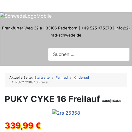
Frankfurter Weg 32 a
|
33106 Paderborn
| +49 5251/75370 |
info@2-
rad-schwede.de
Aktuelle Seite:
Startseite
Fahrrad
Kinderrad
PUKY CYKE 16 Freilauf
PUKY CYKE 16 Freilauf
4366|25358
339,99 €