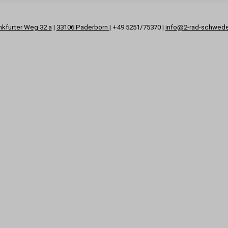
nkfurter Weg 32 a
|
33106 Paderborn
| +49 5251/75370 |
info@2-rad-schwed