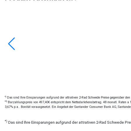
*)
Das sind Ihre Einsparungen aufgrund der attrativen 2-Rad Schwede Preise gegenüber den of
**)
Barzahlungspreis von 497,40€ entspricht dem Nettodarlehensbetrag; 48 monatl. Raten a 11
3,67% p.a.. Bonität vorausgesetzt. Ein Angebot der Santander Consumer Bank AG, Santande
*)
Das sind Ihre Einsparungen aufgrund der attrativen 2-Rad Schwede Pr