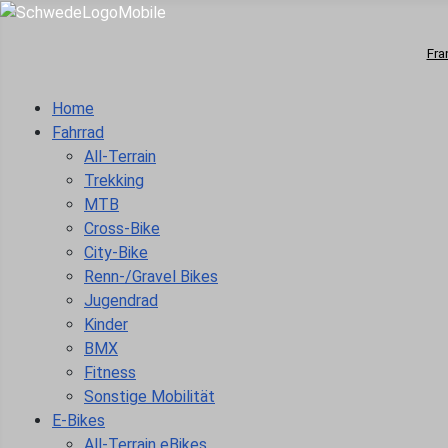
Fra
Home
Fahrrad
All-Terrain
Trekking
MTB
Cross-Bike
City-Bike
Renn-/Gravel Bikes
Jugendrad
Kinder
BMX
Fitness
Sonstige Mobilität
E-Bikes
All-Terrain eBikes