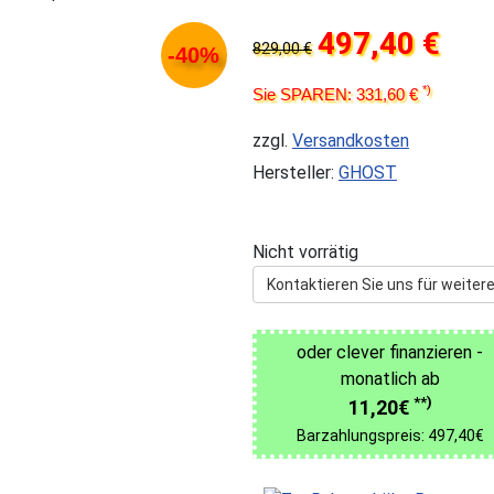
497,40 €
829,00 €
-40%
*)
Sie SPAREN: 331,60 €
zzgl.
Versandkosten
Hersteller:
GHOST
Nicht vorrätig
Kontaktieren Sie uns für weitere
oder clever finanzieren -
monatlich ab
**)
11,20€
Barzahlungspreis: 497,40€