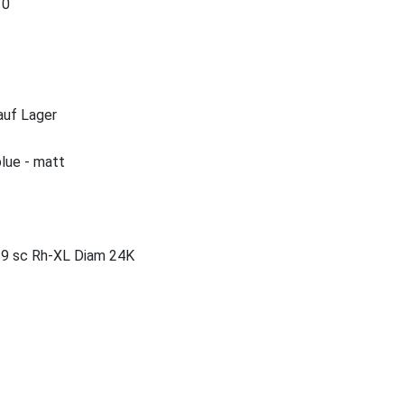
0
 auf Lager
blue - matt
29 sc Rh-XL Diam 24K