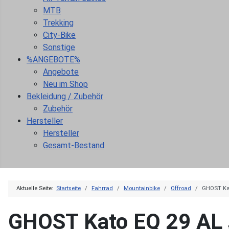
MTB
Trekking
City-Bike
Sonstige
%ANGEBOTE%
Angebote
Neu im Shop
Bekleidung / Zubehör
Zubehör
Hersteller
Hersteller
Gesamt-Bestand
Aktuelle Seite:
Startseite
Fahrrad
Mountainbike
Offroad
GHOST Ka
GHOST Kato EQ 29 AL