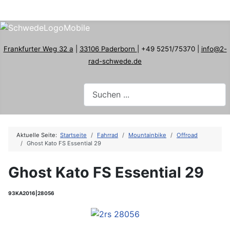
Frankfurter Weg 32 a
|
33106 Paderborn
| +49 5251/75370 |
info@2-
rad-schwede.de
Aktuelle Seite:
Startseite
Fahrrad
Mountainbike
Offroad
Ghost Kato FS Essential 29
Ghost Kato FS Essential 29
93KA2016|28056