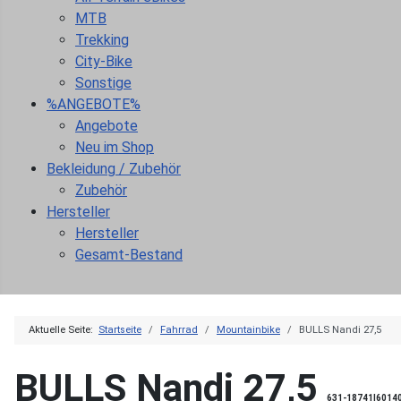
MTB
Trekking
City-Bike
Sonstige
%ANGEBOTE%
Angebote
Neu im Shop
Bekleidung / Zubehör
Zubehör
Hersteller
Hersteller
Gesamt-Bestand
Aktuelle Seite:
Startseite
Fahrrad
Mountainbike
BULLS Nandi 27,5
BULLS Nandi 27,5
631-18741|6014