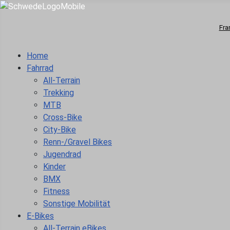
Fra
Home
Fahrrad
All-Terrain
Trekking
MTB
Cross-Bike
City-Bike
Renn-/Gravel Bikes
Jugendrad
Kinder
BMX
Fitness
Sonstige Mobilität
E-Bikes
All-Terrain eBikes