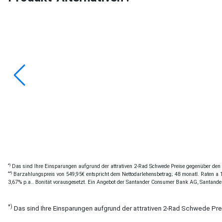
*)
Das sind Ihre Einsparungen aufgrund der attrativen 2-Rad Schwede Preise gegenüber den of
**)
Barzahlungspreis von 549,95€ entspricht dem Nettodarlehensbetrag; 48 monatl. Raten a 12
3,67% p.a.. Bonität vorausgesetzt. Ein Angebot der Santander Consumer Bank AG, Santande
*)
Das sind Ihre Einsparungen aufgrund der attrativen 2-Rad Schwede Pr