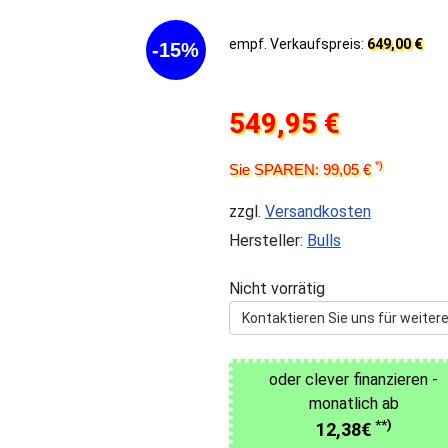
empf. Verkaufspreis:
649,00 €
-15%
549,95 €
*)
Sie SPAREN: 99,05 €
zzgl.
Versandkosten
Hersteller:
Bulls
Nicht vorrätig
Kontaktieren Sie uns für weitere
oder clever finanzieren -
monatlich ab
**)
12,38€