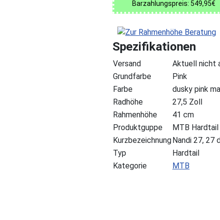
Barzahlungspreis: 549,95€
Spezifikationen
Versand
Aktuell nicht
Grundfarbe
Pink
Farbe
dusky pink m
Radhöhe
27,5 Zoll
Rahmenhöhe
41 cm
Produktguppe
MTB Hardtail
Kurzbezeichnung
Nandi 27, 27
Typ
Hardtail
Kategorie
MTB