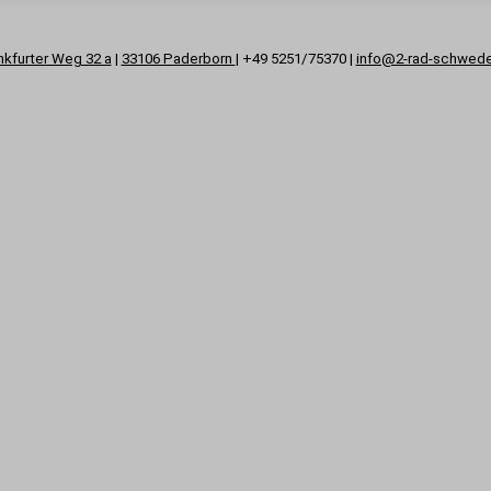
nkfurter Weg 32 a
|
33106 Paderborn
| +49 5251/75370 |
info@2-rad-schwed