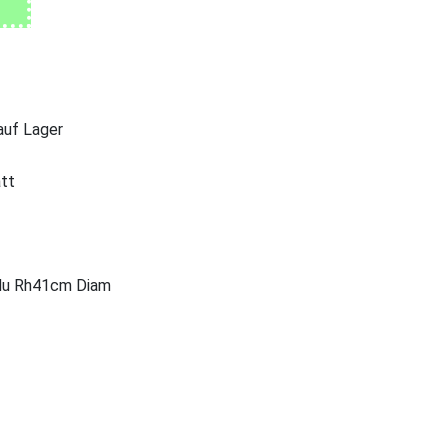
 auf Lager
att
 du Rh41cm Diam