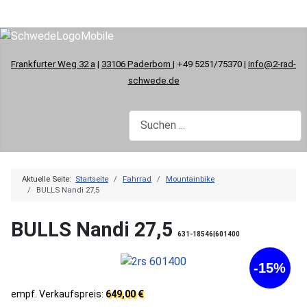
Frankfurter Weg 32 a
|
33106 Paderborn
| +49 5251/75370 |
info@2-rad-
schwede.de
Aktuelle Seite:
Startseite
Fahrrad
Mountainbike
BULLS Nandi 27,5
BULLS Nandi 27,5
631-18546|601400
-15%
empf. Verkaufspreis:
649,00 €