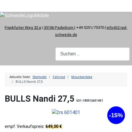
Frankfurter Weg 32 a
|
33106 Paderborn
| +49 5251/75370 |
info@2-rad-
schwede.de
Aktuelle Seite:
Startseite
Fahrrad
Mountainbike
BULLS Nandi 27,5
BULLS Nandi 27,5
631-18551|601401
-15%
empf. Verkaufspreis:
649,00 €