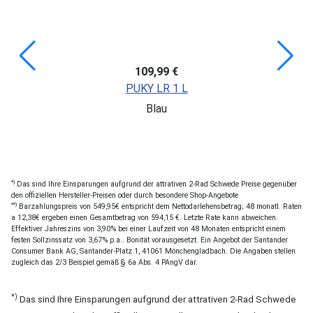
109,99 €
PUKY LR 1 L
Blau
*)
Das sind Ihre Einsparungen aufgrund der attrativen 2-Rad Schwede Preise gegenüber
den offiziellen Hersteller-Preisen oder durch besondere Shop-Angebote
**)
Barzahlungspreis von 549,95€ entspricht dem Nettodarlehensbetrag; 48 monatl. Raten
a 12,38€ ergeben einen Gesamtbetrag von 594,15 €. Letzte Rate kann abweichen.
Effektiver Jahreszins von 3,90% bei einer Laufzeit von 48 Monaten entspricht einem
festen Sollzinssatz von 3,67% p.a.. Bonität vorausgesetzt. Ein Angebot der Santander
Consumer Bank AG, Santander-Platz 1, 41061 Mönchengladbach. Die Angaben stellen
zugleich das 2/3 Beispiel gemäß § 6a Abs. 4 PAngV dar.
*)
Das sind Ihre Einsparungen aufgrund der attrativen 2-Rad Schwede