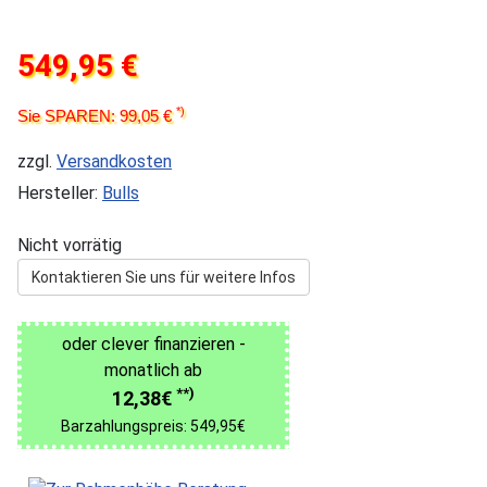
549,95 €
*)
Sie SPAREN: 99,05 €
zzgl.
Versandkosten
Hersteller:
Bulls
Nicht vorrätig
Kontaktieren Sie uns für weitere Infos
oder clever finanzieren -
monatlich ab
**)
12,38€
Barzahlungspreis: 549,95€