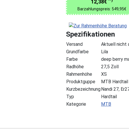
**)
12,38€
Barzahlungspreis: 549,95€
Spezifikationen
Versand
Aktuell nicht
Grundfarbe
Lila
Farbe
deep berry m
Radhöhe
27,5 Zoll
Rahmenhöhe
XS
Produktguppe
MTB Hardtail
Kurzbezeichnung
Nandi 27, Er2
Typ
Hardtail
Kategorie
MTB