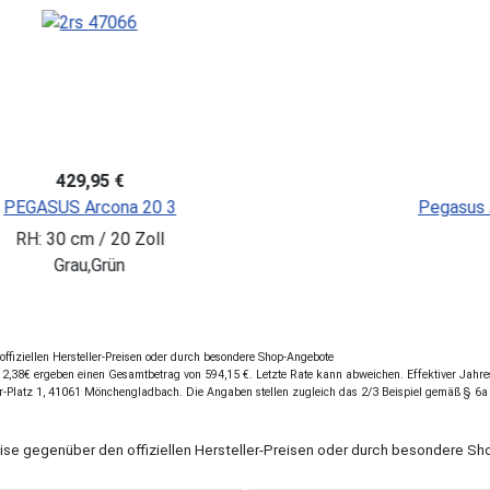
-15%
579,95 €
*)
PUKY SKY
SPAREN: 100,00 €
e Street 20 3-spd inner
RH: 
: 4XS / 20 Zoll
Rot
fiziellen Hersteller-Preisen oder durch besondere Shop-Angebote
,38€ ergeben einen Gesamtbetrag von 594,15 €. Letzte Rate kann abweichen. Effektiver Jahresz
r-Platz 1, 41061 Mönchengladbach. Die Angaben stellen zugleich das 2/3 Beispiel gemäß § 6a
eise gegenüber den offiziellen Hersteller-Preisen oder durch besondere 