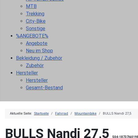
MTB
Trekking
City-Bike
Sonstige
%ANGEBOTE%
Angebote
Neu im Shop
Bekleidung / Zubehör
Zubehör
Hersteller
Hersteller
Gesamt-Bestand
Aktuelle Seite:
Startseite
Fahrrad
Mountainbike
BULLS Nandi 27,5
BULLS Nandi 27,5
504-18737|6019