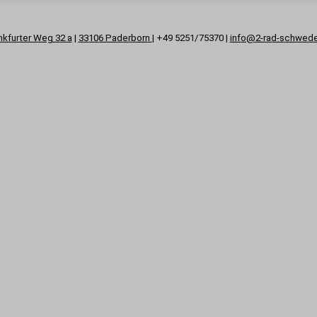
nkfurter Weg 32 a
|
33106 Paderborn
| +49 5251/75370 |
info@2-rad-schwed