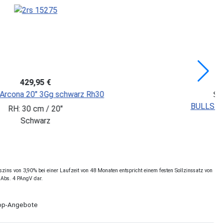
549,99 €
RIDE 20-3 Classic
Sie SPA
PEGASU
28 cm / 20 Zoll
Blau
RH: 32
ins von 3,90% bei einer Laufzeit von 48 Monaten entspricht einem festen Sollzinssatz von
 Abs. 4 PAngV dar.
Shop-Angebote