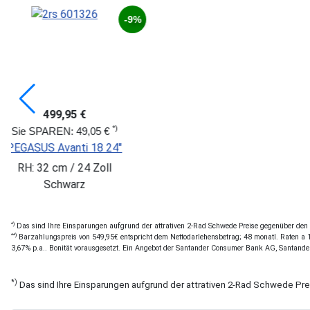
429,95 €
cona 20" 3Gg schwarz Rh30
Sie 
BULLS Toke
RH: 30 cm / 20"
Schwarz
RH
*)
Das sind Ihre Einsparungen aufgrund der attrativen 2-Rad Schwede Preise gegenüber den of
**)
Barzahlungspreis von 549,95€ entspricht dem Nettodarlehensbetrag; 48 monatl. Raten a 12
3,67% p.a.. Bonität vorausgesetzt. Ein Angebot der Santander Consumer Bank AG, Santande
*)
Das sind Ihre Einsparungen aufgrund der attrativen 2-Rad Schwede Pr