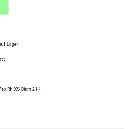
 auf Lager
att
7 ro Rh-XS Diam 21K