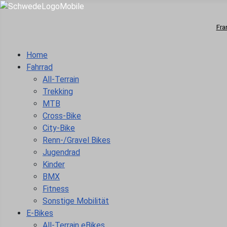
Fra
Home
Fahrrad
All-Terrain
Trekking
MTB
Cross-Bike
City-Bike
Renn-/Gravel Bikes
Jugendrad
Kinder
BMX
Fitness
Sonstige Mobilität
E-Bikes
All-Terrain eBikes