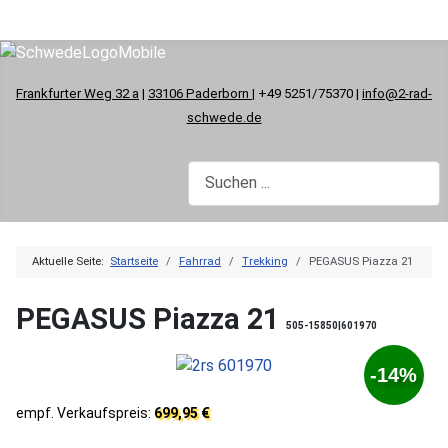
Frankfurter Weg 32 a
|
33106 Paderborn
| +49 5251/75370 |
info@2-rad-
schwede.de
Aktuelle Seite:
Startseite
Fahrrad
Trekking
PEGASUS Piazza 21
PEGASUS Piazza 21
505-15850|601970
-14%
empf. Verkaufspreis:
699,95 €