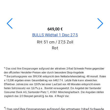
649,00 €
BULLS Wildtail 1 Disc 27,5
RH: 51 cm / 27,5 Zoll
Rot
*)
Das sind Ihre Einsparungen aufgrund der attrativen 2-Rad Schwede Preise gegenüber
den offiziellen Hersteller-Preisen oder durch besondere Shop-Angebote
**)
Barzahlungspreis von 599,95€ entspricht dem Nettodarlehensbetrag; 48 monatl. Raten
a 13,50€ ergeben einen Gesamtbetrag von 648,17 €. Letzte Rate kann abweichen.
Effektiver Jahreszins von 3,90% bei einer Laufzeit von 48 Monaten entspricht einem
festen Sollzinssatz von 3,67% p.a.. Bonität vorausgesetzt. Ein Angebot der Santander
Consumer Bank AG, Santander-Platz 1, 41061 Mönchengladbach. Die Angaben stellen
zugleich das 2/3 Beispiel gemäß § 6a Abs. 4 PAngV dar.
*)
Das sind Ihre Einsparungen aufgrund der attrativen 2-Rad Schwede