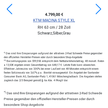
4.799,00 €
KTM MACINA STYLE XL
RH: 63 cm / 28 Zoll
Schwarz,Silber,Grau
*)
Das sind Ihre Einsparungen aufgrund der attrativen 2-Rad Schwede Preise gegenüber
den offiziellen Hersteller-Preisen oder durch besondere Shop-Angebote
**)
Barzahlungspreis von 599,95€ entspricht dem Nettodarlehensbetrag; 48 monatl. Raten
a 13,50€ ergeben einen Gesamtbetrag von 648,17 €. Letzte Rate kann abweichen.
Effektiver Jahreszins von 3,90% bei einer Laufzeit von 48 Monaten entspricht einem
festen Sollzinssatz von 3,67% p.a.. Bonität vorausgesetzt. Ein Angebot der Santander
Consumer Bank AG, Santander-Platz 1, 41061 Mönchengladbach. Die Angaben stellen
zugleich das 2/3 Beispiel gemäß § 6a Abs. 4 PAngV dar.
*)
Das sind Ihre Einsparungen aufgrund der attrativen 2-Rad Schwede
Preise gegenüber den offiziellen Hersteller-Preisen oder durch
besondere Shop-Angebote