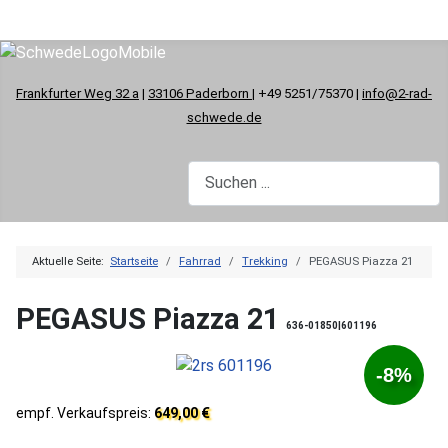
Frankfurter Weg 32 a
|
33106 Paderborn
| +49 5251/75370 |
info@2-rad-
schwede.de
Aktuelle Seite:
Startseite
Fahrrad
Trekking
PEGASUS Piazza 21
PEGASUS Piazza 21
636-01850|601196
-8%
empf. Verkaufspreis:
649,00 €