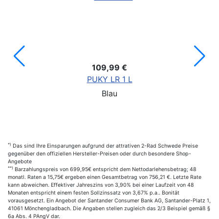
109,99 €
PUKY LR 1 L
Blau
*)
Das sind Ihre Einsparungen aufgrund der attrativen 2-Rad Schwede Preise
gegenüber den offiziellen Hersteller-Preisen oder durch besondere Shop-
Angebote
**)
Barzahlungspreis von 699,95€ entspricht dem Nettodarlehensbetrag; 48
monatl. Raten a 15,75€ ergeben einen Gesamtbetrag von 756,21 €. Letzte Rate
kann abweichen. Effektiver Jahreszins von 3,90% bei einer Laufzeit von 48
Monaten entspricht einem festen Sollzinssatz von 3,67% p.a.. Bonität
vorausgesetzt. Ein Angebot der Santander Consumer Bank AG, Santander-Platz 1,
41061 Mönchengladbach. Die Angaben stellen zugleich das 2/3 Beispiel gemäß §
6a Abs. 4 PAngV dar.