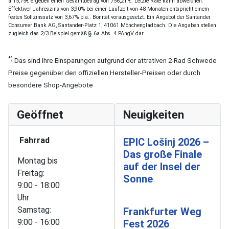
a 15,75€ ergeben einen Gesamtbetrag von 756,21 €. Letzte Rate kann abweichen.
Effektiver Jahreszins von 3,90% bei einer Laufzeit von 48 Monaten entspricht einem
festen Sollzinssatz von 3,67% p.a.. Bonität vorausgesetzt. Ein Angebot der Santander
Consumer Bank AG, Santander-Platz 1, 41061 Mönchengladbach. Die Angaben stellen
zugleich das 2/3 Beispiel gemäß § 6a Abs. 4 PAngV dar.
*)
Das sind Ihre Einsparungen aufgrund der attrativen 2-Rad Schwede
Preise gegenüber den offiziellen Hersteller-Preisen oder durch
besondere Shop-Angebote
Geöffnet
Neuigkeiten
Fahrrad
EPIC Lošinj 2026 –
Das große Finale
Montag bis
auf der Insel der
Freitag:
Sonne
9:00 - 18:00
Uhr
Samstag:
Frankfurter Weg
9:00 - 16:00
Fest 2026