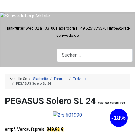
Frankfurter Weg 32 a
|
33106 Paderborn
| +49 5251/75370 |
info@2-rad-
schwede.de
Aktuelle Seite:
Startseite
Fahrrad
Trekking
PEGASUS Solero SL 24
PEGASUS Solero SL 24
505-28850|601990
-18%
empf. Verkaufspreis:
849,95 €