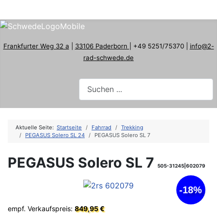
Frankfurter Weg 32 a
|
33106 Paderborn
| +49 5251/75370 |
info@2-
rad-schwede.de
Aktuelle Seite:
Startseite
Fahrrad
Trekking
PEGASUS Solero SL 24
PEGASUS Solero SL 7
PEGASUS Solero SL 7
505-31245|602079
-18%
empf. Verkaufspreis:
849,95 €